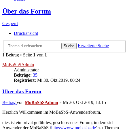
Über das Forum
Gesperrt
Druckansicht
Erweiterte Suche
Suche
1 Beitrag • Seite
1
von
1
MoBaSbSAdmin
Administrator
Beiträge:
35
Registriert:
Mi 30. Okt 2019, 00:24
Über das Forum
Beitrag
von
MoBaSbSAdmin
»
Mi 30. Okt 2019, 13:15
Herzlich Willkommen im MoBaSbS-Anwenderforum,
dies ist ein privat geführtes, geschlossenes Forum, in dem sich
Anwender der MoBaSbS (
https://www.mobasbs.de
) zu Themen