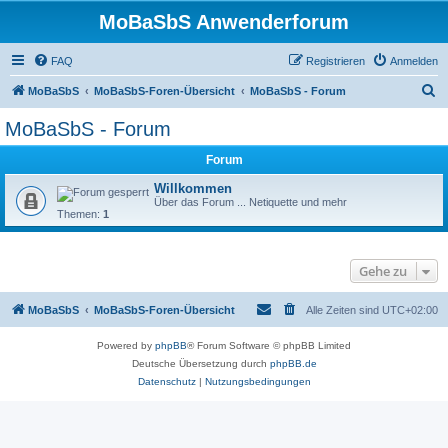
MoBaSbS Anwenderforum
FAQ
Registrieren
Anmelden
S
MoBaSbS
MoBaSbS-Foren-Übersicht
MoBaSbS - Forum
u
MoBaSbS - Forum
c
Forum
h
e
Willkommen
Über das Forum ... Netiquette und mehr
Themen:
1
Gehe zu
MoBaSbS
MoBaSbS-Foren-Übersicht
Alle Zeiten sind
UTC+02:00
Powered by
phpBB
® Forum Software © phpBB Limited
Deutsche Übersetzung durch
phpBB.de
Datenschutz
|
Nutzungsbedingungen