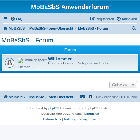
MoBaSbS Anwenderforum
FAQ
Registrieren
Anmelden
S
MoBaSbS
MoBaSbS-Foren-Übersicht
MoBaSbS - Forum
u
MoBaSbS - Forum
c
Forum
h
e
Willkommen
Über das Forum ... Netiquette und mehr
Themen:
1
Gehe zu
MoBaSbS
MoBaSbS-Foren-Übersicht
Alle Zeiten sind
UTC+02:00
Powered by
phpBB
® Forum Software © phpBB Limited
Deutsche Übersetzung durch
phpBB.de
Datenschutz
|
Nutzungsbedingungen