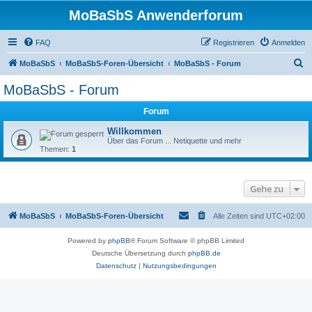
MoBaSbS Anwenderforum
FAQ
Registrieren
Anmelden
S
MoBaSbS
MoBaSbS-Foren-Übersicht
MoBaSbS - Forum
u
MoBaSbS - Forum
c
Forum
h
e
Willkommen
Über das Forum ... Netiquette und mehr
Themen:
1
Gehe zu
MoBaSbS
MoBaSbS-Foren-Übersicht
Alle Zeiten sind
UTC+02:00
Powered by
phpBB
® Forum Software © phpBB Limited
Deutsche Übersetzung durch
phpBB.de
Datenschutz
|
Nutzungsbedingungen