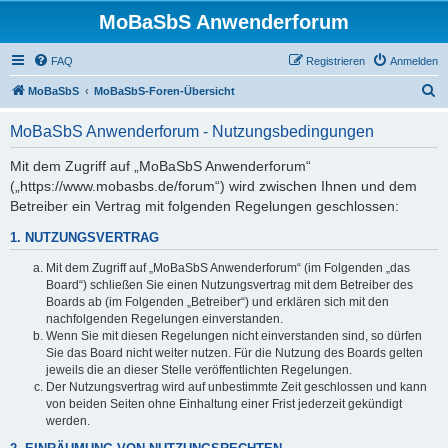
MoBaSbS Anwenderforum
FAQ
Registrieren
Anmelden
S
MoBaSbS
MoBaSbS-Foren-Übersicht
u
MoBaSbS Anwenderforum - Nutzungsbedingungen
c
h
Mit dem Zugriff auf „MoBaSbS Anwenderforum“
(„https://www.mobasbs.de/forum“) wird zwischen Ihnen und dem
e
Betreiber ein Vertrag mit folgenden Regelungen geschlossen:
1. NUTZUNGSVERTRAG
Mit dem Zugriff auf „MoBaSbS Anwenderforum“ (im Folgenden „das
Board“) schließen Sie einen Nutzungsvertrag mit dem Betreiber des
Boards ab (im Folgenden „Betreiber“) und erklären sich mit den
nachfolgenden Regelungen einverstanden.
Wenn Sie mit diesen Regelungen nicht einverstanden sind, so dürfen
Sie das Board nicht weiter nutzen. Für die Nutzung des Boards gelten
jeweils die an dieser Stelle veröffentlichten Regelungen.
Der Nutzungsvertrag wird auf unbestimmte Zeit geschlossen und kann
von beiden Seiten ohne Einhaltung einer Frist jederzeit gekündigt
werden.