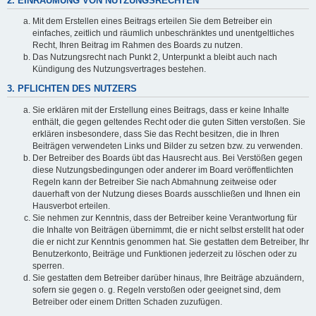
2. EINRÄUMUNG VON NUTZUNGSRECHTEN
Mit dem Erstellen eines Beitrags erteilen Sie dem Betreiber ein
einfaches, zeitlich und räumlich unbeschränktes und unentgeltliches
Recht, Ihren Beitrag im Rahmen des Boards zu nutzen.
Das Nutzungsrecht nach Punkt 2, Unterpunkt a bleibt auch nach
Kündigung des Nutzungsvertrages bestehen.
3. PFLICHTEN DES NUTZERS
Sie erklären mit der Erstellung eines Beitrags, dass er keine Inhalte
enthält, die gegen geltendes Recht oder die guten Sitten verstoßen. Sie
erklären insbesondere, dass Sie das Recht besitzen, die in Ihren
Beiträgen verwendeten Links und Bilder zu setzen bzw. zu verwenden.
Der Betreiber des Boards übt das Hausrecht aus. Bei Verstößen gegen
diese Nutzungsbedingungen oder anderer im Board veröffentlichten
Regeln kann der Betreiber Sie nach Abmahnung zeitweise oder
dauerhaft von der Nutzung dieses Boards ausschließen und Ihnen ein
Hausverbot erteilen.
Sie nehmen zur Kenntnis, dass der Betreiber keine Verantwortung für
die Inhalte von Beiträgen übernimmt, die er nicht selbst erstellt hat oder
die er nicht zur Kenntnis genommen hat. Sie gestatten dem Betreiber, Ihr
Benutzerkonto, Beiträge und Funktionen jederzeit zu löschen oder zu
sperren.
Sie gestatten dem Betreiber darüber hinaus, Ihre Beiträge abzuändern,
sofern sie gegen o. g. Regeln verstoßen oder geeignet sind, dem
Betreiber oder einem Dritten Schaden zuzufügen.