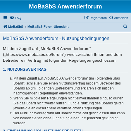
MoBaSbS Anwenderforum
FAQ
Registrieren
Anmelden
S
MoBaSbS
MoBaSbS-Foren-Übersicht
u
MoBaSbS Anwenderforum - Nutzungsbedingungen
c
h
Mit dem Zugriff auf „MoBaSbS Anwenderforum“
(„https://www.mobasbs.de/forum“) wird zwischen Ihnen und dem
e
Betreiber ein Vertrag mit folgenden Regelungen geschlossen:
1. NUTZUNGSVERTRAG
Mit dem Zugriff auf „MoBaSbS Anwenderforum“ (im Folgenden „das
Board“) schließen Sie einen Nutzungsvertrag mit dem Betreiber des
Boards ab (im Folgenden „Betreiber“) und erklären sich mit den
nachfolgenden Regelungen einverstanden.
Wenn Sie mit diesen Regelungen nicht einverstanden sind, so dürfen
Sie das Board nicht weiter nutzen. Für die Nutzung des Boards gelten
jeweils die an dieser Stelle veröffentlichten Regelungen.
Der Nutzungsvertrag wird auf unbestimmte Zeit geschlossen und kann
von beiden Seiten ohne Einhaltung einer Frist jederzeit gekündigt
werden.