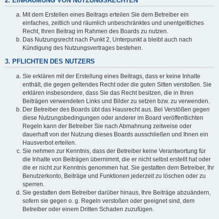
2. EINRÄUMUNG VON NUTZUNGSRECHTEN
Mit dem Erstellen eines Beitrags erteilen Sie dem Betreiber ein
einfaches, zeitlich und räumlich unbeschränktes und unentgeltliches
Recht, Ihren Beitrag im Rahmen des Boards zu nutzen.
Das Nutzungsrecht nach Punkt 2, Unterpunkt a bleibt auch nach
Kündigung des Nutzungsvertrages bestehen.
3. PFLICHTEN DES NUTZERS
Sie erklären mit der Erstellung eines Beitrags, dass er keine Inhalte
enthält, die gegen geltendes Recht oder die guten Sitten verstoßen. Sie
erklären insbesondere, dass Sie das Recht besitzen, die in Ihren
Beiträgen verwendeten Links und Bilder zu setzen bzw. zu verwenden.
Der Betreiber des Boards übt das Hausrecht aus. Bei Verstößen gegen
diese Nutzungsbedingungen oder anderer im Board veröffentlichten
Regeln kann der Betreiber Sie nach Abmahnung zeitweise oder
dauerhaft von der Nutzung dieses Boards ausschließen und Ihnen ein
Hausverbot erteilen.
Sie nehmen zur Kenntnis, dass der Betreiber keine Verantwortung für
die Inhalte von Beiträgen übernimmt, die er nicht selbst erstellt hat oder
die er nicht zur Kenntnis genommen hat. Sie gestatten dem Betreiber, Ihr
Benutzerkonto, Beiträge und Funktionen jederzeit zu löschen oder zu
sperren.
Sie gestatten dem Betreiber darüber hinaus, Ihre Beiträge abzuändern,
sofern sie gegen o. g. Regeln verstoßen oder geeignet sind, dem
Betreiber oder einem Dritten Schaden zuzufügen.