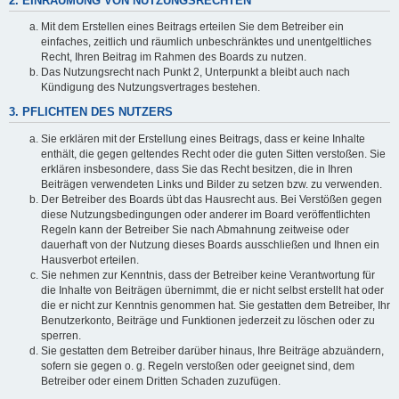
2. EINRÄUMUNG VON NUTZUNGSRECHTEN
Mit dem Erstellen eines Beitrags erteilen Sie dem Betreiber ein
einfaches, zeitlich und räumlich unbeschränktes und unentgeltliches
Recht, Ihren Beitrag im Rahmen des Boards zu nutzen.
Das Nutzungsrecht nach Punkt 2, Unterpunkt a bleibt auch nach
Kündigung des Nutzungsvertrages bestehen.
3. PFLICHTEN DES NUTZERS
Sie erklären mit der Erstellung eines Beitrags, dass er keine Inhalte
enthält, die gegen geltendes Recht oder die guten Sitten verstoßen. Sie
erklären insbesondere, dass Sie das Recht besitzen, die in Ihren
Beiträgen verwendeten Links und Bilder zu setzen bzw. zu verwenden.
Der Betreiber des Boards übt das Hausrecht aus. Bei Verstößen gegen
diese Nutzungsbedingungen oder anderer im Board veröffentlichten
Regeln kann der Betreiber Sie nach Abmahnung zeitweise oder
dauerhaft von der Nutzung dieses Boards ausschließen und Ihnen ein
Hausverbot erteilen.
Sie nehmen zur Kenntnis, dass der Betreiber keine Verantwortung für
die Inhalte von Beiträgen übernimmt, die er nicht selbst erstellt hat oder
die er nicht zur Kenntnis genommen hat. Sie gestatten dem Betreiber, Ihr
Benutzerkonto, Beiträge und Funktionen jederzeit zu löschen oder zu
sperren.
Sie gestatten dem Betreiber darüber hinaus, Ihre Beiträge abzuändern,
sofern sie gegen o. g. Regeln verstoßen oder geeignet sind, dem
Betreiber oder einem Dritten Schaden zuzufügen.