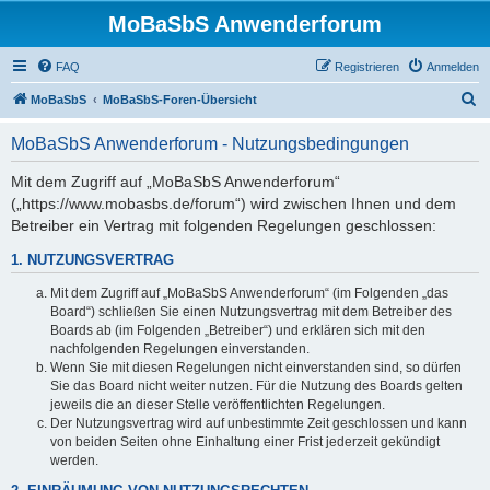
MoBaSbS Anwenderforum
FAQ
Registrieren
Anmelden
S
MoBaSbS
MoBaSbS-Foren-Übersicht
u
MoBaSbS Anwenderforum - Nutzungsbedingungen
c
h
Mit dem Zugriff auf „MoBaSbS Anwenderforum“
(„https://www.mobasbs.de/forum“) wird zwischen Ihnen und dem
e
Betreiber ein Vertrag mit folgenden Regelungen geschlossen:
1. NUTZUNGSVERTRAG
Mit dem Zugriff auf „MoBaSbS Anwenderforum“ (im Folgenden „das
Board“) schließen Sie einen Nutzungsvertrag mit dem Betreiber des
Boards ab (im Folgenden „Betreiber“) und erklären sich mit den
nachfolgenden Regelungen einverstanden.
Wenn Sie mit diesen Regelungen nicht einverstanden sind, so dürfen
Sie das Board nicht weiter nutzen. Für die Nutzung des Boards gelten
jeweils die an dieser Stelle veröffentlichten Regelungen.
Der Nutzungsvertrag wird auf unbestimmte Zeit geschlossen und kann
von beiden Seiten ohne Einhaltung einer Frist jederzeit gekündigt
werden.