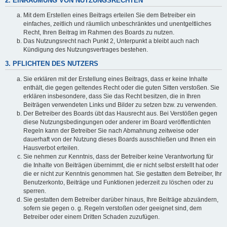
2. EINRÄUMUNG VON NUTZUNGSRECHTEN
Mit dem Erstellen eines Beitrags erteilen Sie dem Betreiber ein
einfaches, zeitlich und räumlich unbeschränktes und unentgeltliches
Recht, Ihren Beitrag im Rahmen des Boards zu nutzen.
Das Nutzungsrecht nach Punkt 2, Unterpunkt a bleibt auch nach
Kündigung des Nutzungsvertrages bestehen.
3. PFLICHTEN DES NUTZERS
Sie erklären mit der Erstellung eines Beitrags, dass er keine Inhalte
enthält, die gegen geltendes Recht oder die guten Sitten verstoßen. Sie
erklären insbesondere, dass Sie das Recht besitzen, die in Ihren
Beiträgen verwendeten Links und Bilder zu setzen bzw. zu verwenden.
Der Betreiber des Boards übt das Hausrecht aus. Bei Verstößen gegen
diese Nutzungsbedingungen oder anderer im Board veröffentlichten
Regeln kann der Betreiber Sie nach Abmahnung zeitweise oder
dauerhaft von der Nutzung dieses Boards ausschließen und Ihnen ein
Hausverbot erteilen.
Sie nehmen zur Kenntnis, dass der Betreiber keine Verantwortung für
die Inhalte von Beiträgen übernimmt, die er nicht selbst erstellt hat oder
die er nicht zur Kenntnis genommen hat. Sie gestatten dem Betreiber, Ihr
Benutzerkonto, Beiträge und Funktionen jederzeit zu löschen oder zu
sperren.
Sie gestatten dem Betreiber darüber hinaus, Ihre Beiträge abzuändern,
sofern sie gegen o. g. Regeln verstoßen oder geeignet sind, dem
Betreiber oder einem Dritten Schaden zuzufügen.