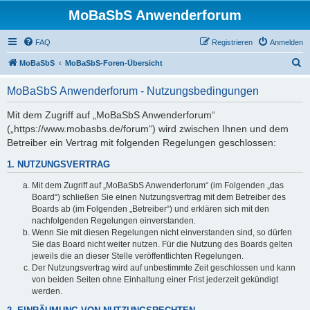
MoBaSbS Anwenderforum
FAQ
Registrieren
Anmelden
S
MoBaSbS
MoBaSbS-Foren-Übersicht
u
MoBaSbS Anwenderforum - Nutzungsbedingungen
c
h
Mit dem Zugriff auf „MoBaSbS Anwenderforum“
(„https://www.mobasbs.de/forum“) wird zwischen Ihnen und dem
e
Betreiber ein Vertrag mit folgenden Regelungen geschlossen:
1. NUTZUNGSVERTRAG
Mit dem Zugriff auf „MoBaSbS Anwenderforum“ (im Folgenden „das
Board“) schließen Sie einen Nutzungsvertrag mit dem Betreiber des
Boards ab (im Folgenden „Betreiber“) und erklären sich mit den
nachfolgenden Regelungen einverstanden.
Wenn Sie mit diesen Regelungen nicht einverstanden sind, so dürfen
Sie das Board nicht weiter nutzen. Für die Nutzung des Boards gelten
jeweils die an dieser Stelle veröffentlichten Regelungen.
Der Nutzungsvertrag wird auf unbestimmte Zeit geschlossen und kann
von beiden Seiten ohne Einhaltung einer Frist jederzeit gekündigt
werden.