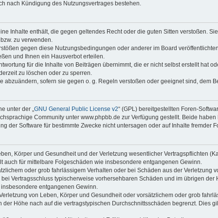
auch nach Kündigung des Nutzungsvertrages bestehen.
keine Inhalte enthält, die gegen geltendes Recht oder die guten Sitten verstoßen. Si
n bzw. zu verwenden.
erstößen gegen diese Nutzungsbedingungen oder anderer im Board veröffentlicht
ßen und Ihnen ein Hausverbot erteilen.
wortung für die Inhalte von Beiträgen übernimmt, die er nicht selbst erstellt hat 
derzeit zu löschen oder zu sperren.
äge abzuändern, sofern sie gegen o. g. Regeln verstoßen oder geeignet sind, dem 
e unter der „
GNU General Public License v2
“ (GPL) bereitgestellten Foren-Soft
chsprachige Community unter www.phpbb.de zur Verfügung gestellt. Beide haben ke
g der Software für bestimmte Zwecke nicht untersagen oder auf Inhalte fremder F
ben, Körper und Gesundheit und der Verletzung wesentlicher Vertragspflichten (Kard
gilt auch für mittelbare Folgeschäden wie insbesondere entgangenen Gewinn.
ätzlichem oder grob fahrlässigem Verhalten oder bei Schäden aus der Verletzung 
 die bei Vertragsschluss typischerweise vorhersehbaren Schäden und im übrigen de
wie insbesondere entgangenen Gewinn.
erletzung von Leben, Körper und Gesundheit oder vorsätzlichem oder grob fahrläs
der Höhe nach auf die vertragstypischen Durchschnittsschäden begrenzt. Dies gi