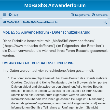
MoBaSbS Anwenderforum
FAQ
Registrieren
Anmelden
S
MoBaSbS
MoBaSbS-Foren-Übersicht
u
MoBaSbS Anwenderforum - Datenschutzerklärung
c
h
Diese Richtlinie beschreibt, wie „MoBaSbS Anwenderforum“
(„https://www.mobasbs.de/forum“) (im Folgenden „der Betreiber“)
e
die Daten verwendet, die während Ihres Foren-Besuchs gesammelt
werden.
UMFANG UND ART DER DATENSPEICHERUNG
Ihre Daten werden auf vier verschiedene Arten gesammelt:
Die Forensoftware phpBB erstellt bei Ihrem Besuch des Boards mehrere
Cookies. Cookies sind kleine Textdateien, die Ihr Browser als temporäre
Dateien ablegt und die zwischen den einzelnen Aufrufen des Boards
erhalten bleiben. In diesen Cookies sind die aktuelle ID Ihrer Sitzung
(damit Ihnen alle Seitenaufrufe zugeordnet werden können),
Informationen über die von Ihnen gelesenen Beiträge (zur Markierung
dieser als gelesen/ungelesen; sofern Sie nicht angemeldet sind) sowie
Informationen über Ihre Teilnahme an Umfragen (sofern Sie nicht