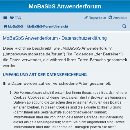
MoBaSbS Anwenderforum
FAQ
Registrieren
Anmelden
S
MoBaSbS
MoBaSbS-Foren-Übersicht
u
MoBaSbS Anwenderforum - Datenschutzerklärung
c
h
Diese Richtlinie beschreibt, wie „MoBaSbS Anwenderforum“
(„https://www.mobasbs.de/forum“) (im Folgenden „der Betreiber“)
e
die Daten verwendet, die während Ihres Foren-Besuchs gesammelt
werden.
UMFANG UND ART DER DATENSPEICHERUNG
Ihre Daten werden auf vier verschiedene Arten gesammelt:
Die Forensoftware phpBB erstellt bei Ihrem Besuch des Boards mehrere
Cookies. Cookies sind kleine Textdateien, die Ihr Browser als temporäre
Dateien ablegt und die zwischen den einzelnen Aufrufen des Boards
erhalten bleiben. In diesen Cookies sind die aktuelle ID Ihrer Sitzung
(damit Ihnen alle Seitenaufrufe zugeordnet werden können),
Informationen über die von Ihnen gelesenen Beiträge (zur Markierung
dieser als gelesen/ungelesen; sofern Sie nicht angemeldet sind) sowie
Informationen über Ihre Teilnahme an Umfragen (sofern Sie nicht