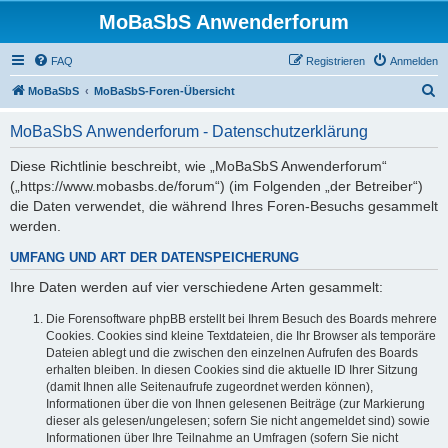
MoBaSbS Anwenderforum
FAQ
Registrieren
Anmelden
S
MoBaSbS
MoBaSbS-Foren-Übersicht
u
MoBaSbS Anwenderforum - Datenschutzerklärung
c
h
Diese Richtlinie beschreibt, wie „MoBaSbS Anwenderforum“
(„https://www.mobasbs.de/forum“) (im Folgenden „der Betreiber“)
e
die Daten verwendet, die während Ihres Foren-Besuchs gesammelt
werden.
UMFANG UND ART DER DATENSPEICHERUNG
Ihre Daten werden auf vier verschiedene Arten gesammelt:
Die Forensoftware phpBB erstellt bei Ihrem Besuch des Boards mehrere
Cookies. Cookies sind kleine Textdateien, die Ihr Browser als temporäre
Dateien ablegt und die zwischen den einzelnen Aufrufen des Boards
erhalten bleiben. In diesen Cookies sind die aktuelle ID Ihrer Sitzung
(damit Ihnen alle Seitenaufrufe zugeordnet werden können),
Informationen über die von Ihnen gelesenen Beiträge (zur Markierung
dieser als gelesen/ungelesen; sofern Sie nicht angemeldet sind) sowie
Informationen über Ihre Teilnahme an Umfragen (sofern Sie nicht