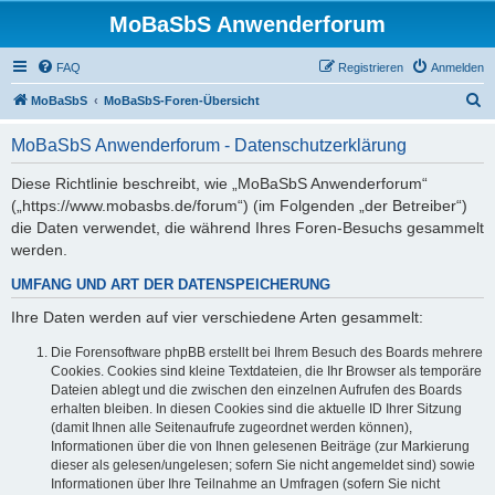
MoBaSbS Anwenderforum
FAQ
Registrieren
Anmelden
S
MoBaSbS
MoBaSbS-Foren-Übersicht
u
MoBaSbS Anwenderforum - Datenschutzerklärung
c
h
Diese Richtlinie beschreibt, wie „MoBaSbS Anwenderforum“
(„https://www.mobasbs.de/forum“) (im Folgenden „der Betreiber“)
e
die Daten verwendet, die während Ihres Foren-Besuchs gesammelt
werden.
UMFANG UND ART DER DATENSPEICHERUNG
Ihre Daten werden auf vier verschiedene Arten gesammelt:
Die Forensoftware phpBB erstellt bei Ihrem Besuch des Boards mehrere
Cookies. Cookies sind kleine Textdateien, die Ihr Browser als temporäre
Dateien ablegt und die zwischen den einzelnen Aufrufen des Boards
erhalten bleiben. In diesen Cookies sind die aktuelle ID Ihrer Sitzung
(damit Ihnen alle Seitenaufrufe zugeordnet werden können),
Informationen über die von Ihnen gelesenen Beiträge (zur Markierung
dieser als gelesen/ungelesen; sofern Sie nicht angemeldet sind) sowie
Informationen über Ihre Teilnahme an Umfragen (sofern Sie nicht