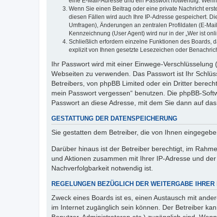
eine E-Mail-Adresse und ein Passwort notwendig. Wenn du
Wenn Sie einen Beitrag oder eine private Nachricht erst
diesen Fällen wird auch Ihre IP-Adresse gespeichert. D
Umfragen), Änderungen an zentralen Profildaten (E-Mai
Kennzeichnung (User Agent) wird nur in der „Wer ist onl
Schließlich erfordern einzelne Funktionen des Boards,
explizit von Ihnen gesetzte Lesezeichen oder Benachric
Ihr Passwort wird mit einer Einwege-Verschlüsselung (
Webseiten zu verwenden. Das Passwort ist Ihr Schlüss
Betreibers, von phpBB Limited oder ein Dritter berec
mein Passwort vergessen“ benutzen. Die phpBB-Softw
Passwort an diese Adresse, mit dem Sie dann auf das
GESTATTUNG DER DATENSPEICHERUNG
Sie gestatten dem Betreiber, die von Ihnen eingegeb
Darüber hinaus ist der Betreiber berechtigt, im Rahm
und Aktionen zusammen mit Ihrer IP-Adresse und der 
Nachverfolgbarkeit notwendig ist.
REGELUNGEN BEZÜGLICH DER WEITERGABE IHRER
Zweck eines Boards ist es, einen Austausch mit andere
im Internet zugänglich sein können. Der Betreiber kan