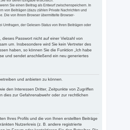
Sie vor deren Eingabe ersichtlich.
, wenn Sie einen Beitrag als Entwurf zwischenspeichern. In
ern von Beiträgen (dazu zählen Private Nachrichten und
e. Die von Ihrem Browser übermittelte Browser-
ei Umfragen, der Gelesen-Status von Ihren Beiträgen oder
 dieses Passwort nicht auf einer Vielzahl von
sam um. Insbesondere wird Sie kein Vertreter des
essen haben, so können Sie die Funktion „Ich habe
se und sendet anschließend ein neu generiertes
betreiben und anbieten zu können.
e den Interessen Dritter, Zeitpunkte von Zugriffen
n dies zur Gefahrenabwehr oder zur rechtlichen
n Ihres Profils und die von Ihnen erstellten Beiträge
änkten Nutzerkreis (z. B. andere registrierte