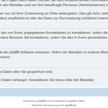
nn Sie Fragen dazu haben, suchen Sie nach entsprechenden Information
für den Betreiber und von ihm beauftragte Personen (Administratoren) z
r nur mit Ihrer Zustimmung an Dritte weitergeben. Dies gilt nicht, so
n) verpflichtet ist oder die Daten zur Durchsetzung rechtlicher Interes
r den von Ihnen angegebenen Kontaktdaten zu kontaktieren, sofern die
andere Benutzer Sie kontaktieren, sofern Sie dies in Ihrem persönlichen
, die die phpBB-Software umfassen. Sofern der Betreiber in anderen Be
rmieren.
he Daten über Sie gespeichert sind.
 Daten verlangen. Kontaktieren Sie hierzu bitte den Betreiber.
Powered by
phpBB
® Forum Software © phpBB Limited
Deutsche Übersetzung durch
phpBB.de