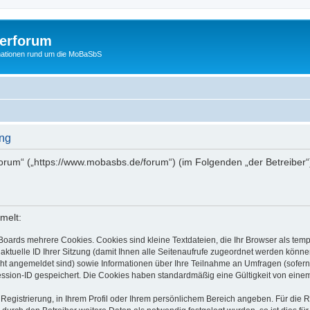
erforum
mationen rund um die MoBaSbS
ng
orum“ („https://www.mobasbs.de/forum“) (im Folgenden „der Betreiber“
melt:
Boards mehrere Cookies. Cookies sind kleine Textdateien, die Ihr Browser als tem
 aktuelle ID Ihrer Sitzung (damit Ihnen alle Seitenaufrufe zugeordnet werden könne
cht angemeldet sind) sowie Informationen über Ihre Teilnahme an Umfragen (sofern
ession-ID gespeichert. Die Cookies haben standardmäßig eine Gültigkeit von einem 
 Registrierung, in Ihrem Profil oder Ihrem persönlichem Bereich angeben. Für die