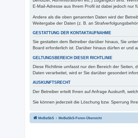
Benutzer, Administratoren etc.) zugänglich sind. We
E-Mail-Adresse aus Ihrem Profil ist dabei jedoch nur 
Andere als die oben genannten Daten wird der Betreibe
Weitergabe der Daten (z. B. an Strafverfolgungsbehörde
GESTATTUNG DER KONTAKTAUFNAHME
Sie gestatten dem Betreiber darüber hinaus, Sie unte
Board erforderlich ist. Darüber hinaus dürfen er und 
GELTUNGSBEREICH DIESER RICHTLINIE
Diese Richtlinie umfasst nur den Bereich der Seiten
Daten verarbeitet, wird er Sie darüber gesondert info
AUSKUNFTSRECHT
Der Betreiber erteilt Ihnen auf Anfrage Auskunft, welc
Sie können jederzeit die Löschung bzw. Sperrung Ihrer
MoBaSbS
MoBaSbS-Foren-Übersicht