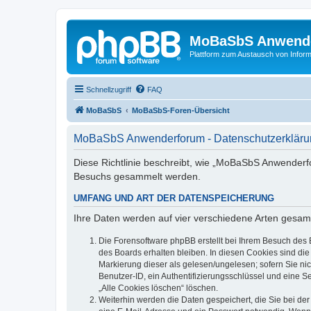
MoBaSbS Anwend
Plattform zum Austausch von Infor
Schnellzugriff
FAQ
MoBaSbS
MoBaSbS-Foren-Übersicht
MoBaSbS Anwenderforum - Datenschutzerkläru
Diese Richtlinie beschreibt, wie „MoBaSbS Anwenderf
Besuchs gesammelt werden.
UMFANG UND ART DER DATENSPEICHERUNG
Ihre Daten werden auf vier verschiedene Arten gesam
Die Forensoftware phpBB erstellt bei Ihrem Besuch des 
des Boards erhalten bleiben. In diesen Cookies sind die
Markierung dieser als gelesen/ungelesen; sofern Sie ni
Benutzer-ID, ein Authentifizierungsschlüssel und eine S
„Alle Cookies löschen“ löschen.
Weiterhin werden die Daten gespeichert, die Sie bei der