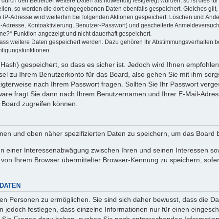
rch den Betreiber weitere Daten als notwendig festgelegt wurden, so ist dies für 
ellen, so werden die dort eingegebenen Daten ebenfalls gespeichert. Gleiches gilt
ie IP-Adresse wird weiterhin bei folgenden Aktionen gespeichert: Löschen und Änd
l-Adresse, Kontoaktivierung, Benutzer-Passwort) und gescheiterte Anmeldeversuch
ine?“-Funktion angezeigt und nicht dauerhaft gespeichert.
 dass weitere Daten gespeichert werden. Dazu gehören Ihr Abstimmungsverhalten b
htigungsfunktionen.
Hash) gespeichert, so dass es sicher ist. Jedoch wird Ihnen empfohlen,
el zu Ihrem Benutzerkonto für das Board, also gehen Sie mit ihm sorg
htigterweise nach Ihrem Passwort fragen. Sollten Sie Ihr Passwort verg
are fragt Sie dann nach Ihrem Benutzernamen und Ihrer E-Mail-Adres
 Board zugreifen können.
enen und oben näher spezifizierten Daten zu speichern, um das Board 
en einer Interessenabwägung zwischen Ihren und seinen Interessen sowi
von Ihrem Browser übermittelter Browser-Kennung zu speichern, sofer
 DATEN
n Personen zu ermöglichen. Sie sind sich daher bewusst, dass die Date
n jedoch festlegen, dass einzelne Informationen nur für einen eingeschr