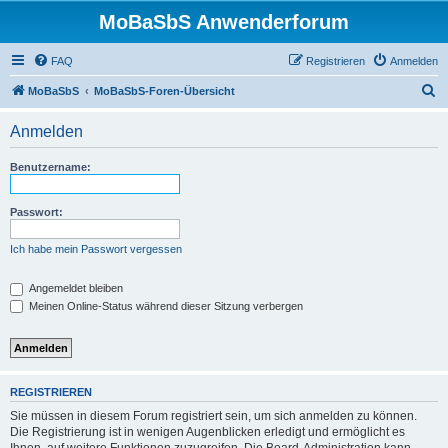
MoBaSbS Anwenderforum
FAQ
Registrieren
Anmelden
S
MoBaSbS
MoBaSbS-Foren-Übersicht
u
Anmelden
c
h
Benutzername:
e
Passwort:
Ich habe mein Passwort vergessen
Angemeldet bleiben
Meinen Online-Status während dieser Sitzung verbergen
REGISTRIEREN
Sie müssen in diesem Forum registriert sein, um sich anmelden zu können.
Die Registrierung ist in wenigen Augenblicken erledigt und ermöglicht es
Ihnen, auf weitere Funktionen zuzugreifen. Die Board-Administration kann