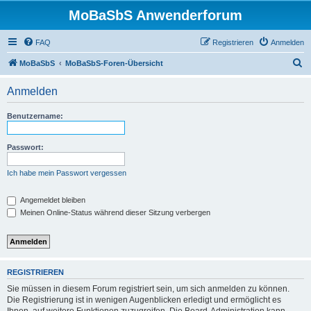
MoBaSbS Anwenderforum
FAQ
Registrieren
Anmelden
S
MoBaSbS
MoBaSbS-Foren-Übersicht
u
Anmelden
c
h
Benutzername:
e
Passwort:
Ich habe mein Passwort vergessen
Angemeldet bleiben
Meinen Online-Status während dieser Sitzung verbergen
REGISTRIEREN
Sie müssen in diesem Forum registriert sein, um sich anmelden zu können.
Die Registrierung ist in wenigen Augenblicken erledigt und ermöglicht es
Ihnen, auf weitere Funktionen zuzugreifen. Die Board-Administration kann