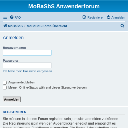
MoBaSbS Anwenderforum
FAQ
Registrieren
Anmelden
S
MoBaSbS
MoBaSbS-Foren-Übersicht
u
Anmelden
c
h
Benutzername:
e
Passwort:
Ich habe mein Passwort vergessen
Angemeldet bleiben
Meinen Online-Status während dieser Sitzung verbergen
REGISTRIEREN
Sie müssen in diesem Forum registriert sein, um sich anmelden zu können.
Die Registrierung ist in wenigen Augenblicken erledigt und ermöglicht es
Ihnen, auf weitere Funktionen zuzugreifen. Die Board-Administration kann