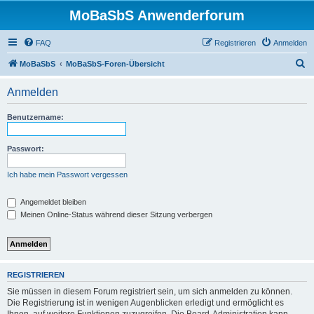
MoBaSbS Anwenderforum
FAQ
Registrieren
Anmelden
S
MoBaSbS
MoBaSbS-Foren-Übersicht
u
Anmelden
c
h
Benutzername:
e
Passwort:
Ich habe mein Passwort vergessen
Angemeldet bleiben
Meinen Online-Status während dieser Sitzung verbergen
REGISTRIEREN
Sie müssen in diesem Forum registriert sein, um sich anmelden zu können.
Die Registrierung ist in wenigen Augenblicken erledigt und ermöglicht es
Ihnen, auf weitere Funktionen zuzugreifen. Die Board-Administration kann