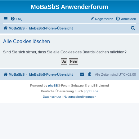
MoBaSbS Anwenderforum
FAQ
Registrieren
Anmelden
S
MoBaSbS
MoBaSbS-Foren-Übersicht
u
Alle Cookies löschen
c
h
Sind Sie sich sicher, dass Sie alle Cookies des Boards löschen möchten?
e
MoBaSbS
MoBaSbS-Foren-Übersicht
Alle Zeiten sind
UTC+02:00
Powered by
phpBB
® Forum Software © phpBB Limited
Deutsche Übersetzung durch
phpBB.de
Datenschutz
|
Nutzungsbedingungen