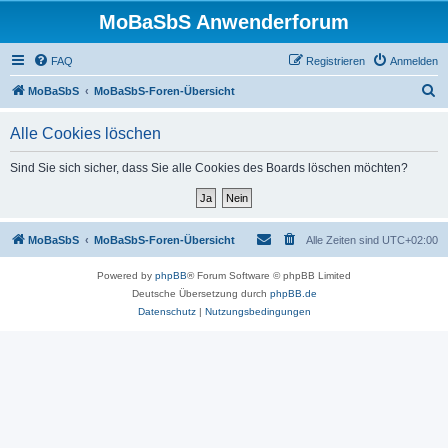
MoBaSbS Anwenderforum
FAQ
Registrieren
Anmelden
S
MoBaSbS
MoBaSbS-Foren-Übersicht
u
Alle Cookies löschen
c
h
Sind Sie sich sicher, dass Sie alle Cookies des Boards löschen möchten?
e
MoBaSbS
MoBaSbS-Foren-Übersicht
Alle Zeiten sind
UTC+02:00
Powered by
phpBB
® Forum Software © phpBB Limited
Deutsche Übersetzung durch
phpBB.de
Datenschutz
|
Nutzungsbedingungen