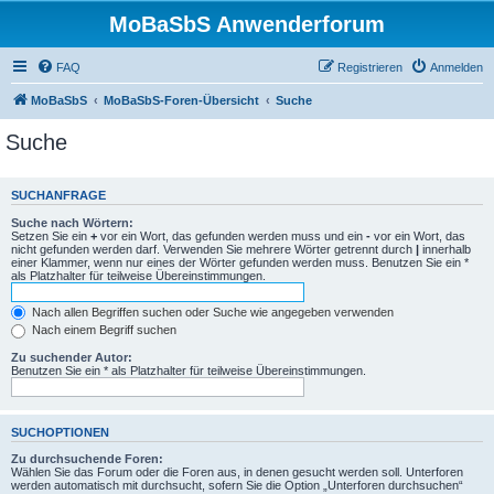
MoBaSbS Anwenderforum
FAQ
Registrieren
Anmelden
MoBaSbS
MoBaSbS-Foren-Übersicht
Suche
Suche
SUCHANFRAGE
Suche nach Wörtern:
Setzen Sie ein
+
vor ein Wort, das gefunden werden muss und ein
-
vor ein Wort, das
nicht gefunden werden darf. Verwenden Sie mehrere Wörter getrennt durch
|
innerhalb
einer Klammer, wenn nur eines der Wörter gefunden werden muss. Benutzen Sie ein *
als Platzhalter für teilweise Übereinstimmungen.
Nach allen Begriffen suchen oder Suche wie angegeben verwenden
Nach einem Begriff suchen
Zu suchender Autor:
Benutzen Sie ein * als Platzhalter für teilweise Übereinstimmungen.
SUCHOPTIONEN
Zu durchsuchende Foren:
Wählen Sie das Forum oder die Foren aus, in denen gesucht werden soll. Unterforen
werden automatisch mit durchsucht, sofern Sie die Option „Unterforen durchsuchen“