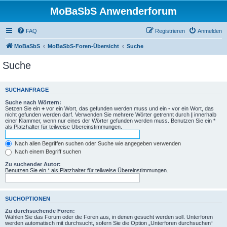
MoBaSbS Anwenderforum
FAQ
Registrieren
Anmelden
MoBaSbS
MoBaSbS-Foren-Übersicht
Suche
Suche
SUCHANFRAGE
Suche nach Wörtern:
Setzen Sie ein
+
vor ein Wort, das gefunden werden muss und ein
-
vor ein Wort, das
nicht gefunden werden darf. Verwenden Sie mehrere Wörter getrennt durch
|
innerhalb
einer Klammer, wenn nur eines der Wörter gefunden werden muss. Benutzen Sie ein *
als Platzhalter für teilweise Übereinstimmungen.
Nach allen Begriffen suchen oder Suche wie angegeben verwenden
Nach einem Begriff suchen
Zu suchender Autor:
Benutzen Sie ein * als Platzhalter für teilweise Übereinstimmungen.
SUCHOPTIONEN
Zu durchsuchende Foren:
Wählen Sie das Forum oder die Foren aus, in denen gesucht werden soll. Unterforen
werden automatisch mit durchsucht, sofern Sie die Option „Unterforen durchsuchen“