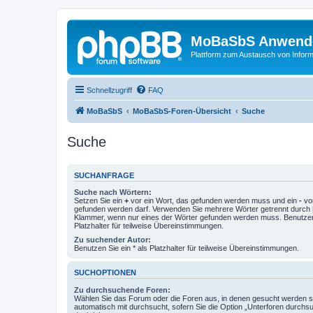
MoBaSbS Anwend
Plattform zum Austausch von Infor
Schnellzugriff
FAQ
MoBaSbS
MoBaSbS-Foren-Übersicht
Suche
Suche
SUCHANFRAGE
Suche nach Wörtern:
Setzen Sie ein
+
vor ein Wort, das gefunden werden muss und ein
-
vor
gefunden werden darf. Verwenden Sie mehrere Wörter getrennt durch
Klammer, wenn nur eines der Wörter gefunden werden muss. Benutzen 
Platzhalter für teilweise Übereinstimmungen.
Zu suchender Autor:
Benutzen Sie ein * als Platzhalter für teilweise Übereinstimmungen.
SUCHOPTIONEN
Zu durchsuchende Foren:
Wählen Sie das Forum oder die Foren aus, in denen gesucht werden so
automatisch mit durchsucht, sofern Sie die Option „Unterforen durchs