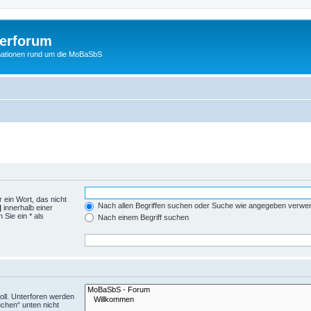
erforum
mationen rund um die MoBaSbS
 ein Wort, das nicht
Nach allen Begriffen suchen oder Suche wie angegeben verwe
|
innerhalb einer
Sie ein * als
Nach einem Begriff suchen
ll. Unterforen werden
uchen“ unten nicht