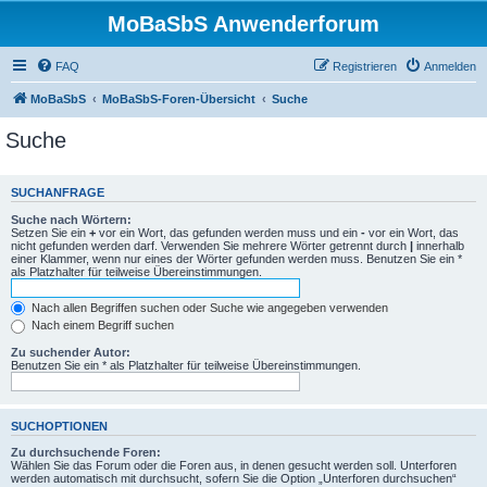
MoBaSbS Anwenderforum
FAQ
Registrieren
Anmelden
MoBaSbS
MoBaSbS-Foren-Übersicht
Suche
Suche
SUCHANFRAGE
Suche nach Wörtern:
Setzen Sie ein
+
vor ein Wort, das gefunden werden muss und ein
-
vor ein Wort, das
nicht gefunden werden darf. Verwenden Sie mehrere Wörter getrennt durch
|
innerhalb
einer Klammer, wenn nur eines der Wörter gefunden werden muss. Benutzen Sie ein *
als Platzhalter für teilweise Übereinstimmungen.
Nach allen Begriffen suchen oder Suche wie angegeben verwenden
Nach einem Begriff suchen
Zu suchender Autor:
Benutzen Sie ein * als Platzhalter für teilweise Übereinstimmungen.
SUCHOPTIONEN
Zu durchsuchende Foren:
Wählen Sie das Forum oder die Foren aus, in denen gesucht werden soll. Unterforen
werden automatisch mit durchsucht, sofern Sie die Option „Unterforen durchsuchen“