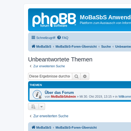
MoBaSbS Anwend
Plattform zum Austausch von Infor
Schnellzugriff
FAQ
MoBaSbS
MoBaSbS-Foren-Übersicht
Suche
Unbeantw
Unbeantwortete Themen
Zur erweiterten Suche
Suche
Erweiterte Suche
THEMEN
Über das Forum
von
MoBaSbSAdmin
»
Mi 30. Okt 2019, 13:15
» in
Willkom
Zur erweiterten Suche
MoBaSbS
MoBaSbS-Foren-Übersicht