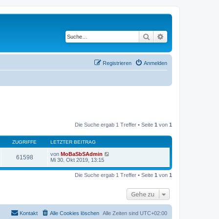
Suche
Erweiterte Suche
Registrieren
Anmelden
Die Suche ergab 1 Treffer • Seite
1
von
1
ZUGRIFFE
LETZTER BEITRAG
von
MoBaSbSAdmin
61598
Mi 30. Okt 2019, 13:15
Die Suche ergab 1 Treffer • Seite
1
von
1
Gehe zu
Kontakt
Alle Cookies löschen
Alle Zeiten sind
UTC+02:00