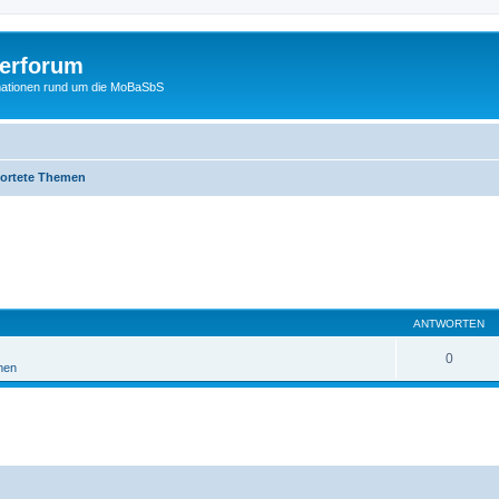
erforum
mationen rund um die MoBaSbS
ortete Themen
ANTWORTEN
0
men