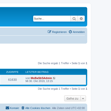
Suche
Erweiterte Suche
Registrieren
Anmelden
Die Suche ergab 1 Treffer • Seite
1
von
1
ZUGRIFFE
LETZTER BEITRAG
von
MoBaSbSAdmin
61630
Mi 30. Okt 2019, 13:15
Die Suche ergab 1 Treffer • Seite
1
von
1
Gehe zu
Kontakt
Alle Cookies löschen
Alle Zeiten sind
UTC+02:00