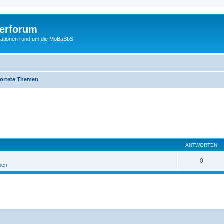
erforum
mationen rund um die MoBaSbS
ortete Themen
ANTWORTEN
0
men