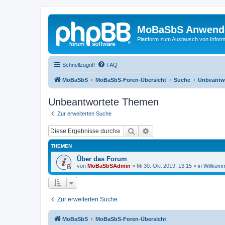
MoBaSbS Anwend
Plattform zum Austausch von Infor
Schnellzugriff
FAQ
MoBaSbS
MoBaSbS-Foren-Übersicht
Suche
Unbeantw
Unbeantwortete Themen
Zur erweiterten Suche
Suche
Erweiterte Suche
THEMEN
Über das Forum
von
MoBaSbSAdmin
»
Mi 30. Okt 2019, 13:15
» in
Willkom
Zur erweiterten Suche
MoBaSbS
MoBaSbS-Foren-Übersicht