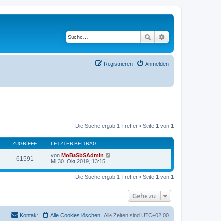
Suche
Erweiterte Suche
Registrieren
Anmelden
Die Suche ergab 1 Treffer • Seite
1
von
1
ZUGRIFFE
LETZTER BEITRAG
von
MoBaSbSAdmin
61591
Mi 30. Okt 2019, 13:15
Die Suche ergab 1 Treffer • Seite
1
von
1
Gehe zu
Kontakt
Alle Cookies löschen
Alle Zeiten sind
UTC+02:00