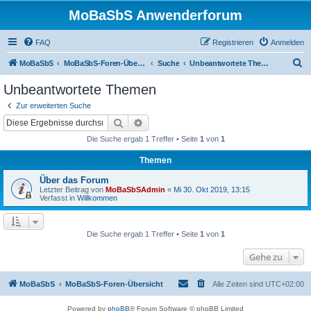
MoBaSbS Anwenderforum
FAQ
Registrieren
Anmelden
S
MoBaSbS
MoBaSbS-Foren-Übersicht
Suche
Unbeantwortete Themen
u
Unbeantwortete Themen
c
Zur erweiterten Suche
h
Suche
Erweiterte Suche
e
Die Suche ergab 1 Treffer • Seite
1
von
1
Themen
Über das Forum
Letzter Beitrag von
MoBaSbSAdmin
«
Mi 30. Okt 2019, 13:15
Verfasst in
Willkommen
Die Suche ergab 1 Treffer • Seite
1
von
1
Gehe zu
MoBaSbS
MoBaSbS-Foren-Übersicht
Alle Zeiten sind
UTC+02:00
Powered by
phpBB
® Forum Software © phpBB Limited