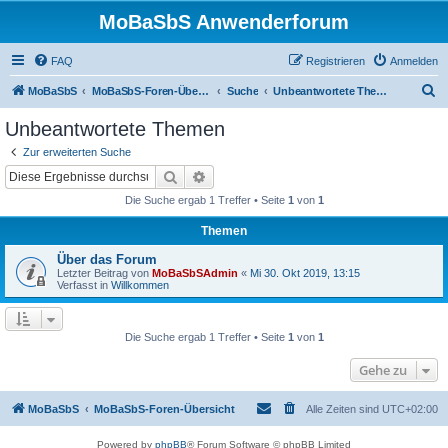
MoBaSbS Anwenderforum
FAQ
Registrieren
Anmelden
S
MoBaSbS
MoBaSbS-Foren-Übersicht
Suche
Unbeantwortete Themen
u
Unbeantwortete Themen
c
Zur erweiterten Suche
h
Suche
Erweiterte Suche
e
Die Suche ergab 1 Treffer • Seite
1
von
1
Themen
Über das Forum
Letzter Beitrag von
MoBaSbSAdmin
«
Mi 30. Okt 2019, 13:15
Verfasst in
Willkommen
Die Suche ergab 1 Treffer • Seite
1
von
1
Gehe zu
MoBaSbS
MoBaSbS-Foren-Übersicht
Alle Zeiten sind
UTC+02:00
Powered by
phpBB
® Forum Software © phpBB Limited