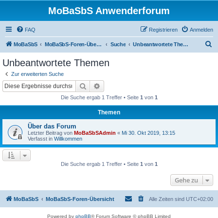
MoBaSbS Anwenderforum
FAQ
Registrieren
Anmelden
S
MoBaSbS
MoBaSbS-Foren-Übersicht
Suche
Unbeantwortete Themen
u
Unbeantwortete Themen
c
Zur erweiterten Suche
h
Suche
Erweiterte Suche
e
Die Suche ergab 1 Treffer • Seite
1
von
1
Themen
Über das Forum
Letzter Beitrag von
MoBaSbSAdmin
«
Mi 30. Okt 2019, 13:15
Verfasst in
Willkommen
Die Suche ergab 1 Treffer • Seite
1
von
1
Gehe zu
MoBaSbS
MoBaSbS-Foren-Übersicht
Alle Zeiten sind
UTC+02:00
Powered by
phpBB
® Forum Software © phpBB Limited