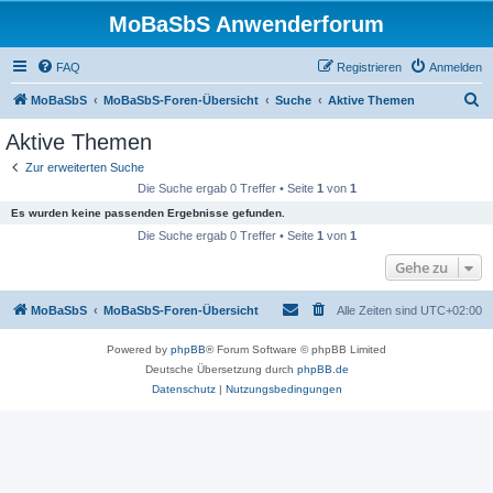
MoBaSbS Anwenderforum
FAQ
Registrieren
Anmelden
S
MoBaSbS
MoBaSbS-Foren-Übersicht
Suche
Aktive Themen
u
Aktive Themen
c
Zur erweiterten Suche
h
Die Suche ergab 0 Treffer • Seite
1
von
1
e
Es wurden keine passenden Ergebnisse gefunden.
Die Suche ergab 0 Treffer • Seite
1
von
1
Gehe zu
MoBaSbS
MoBaSbS-Foren-Übersicht
Alle Zeiten sind
UTC+02:00
Powered by
phpBB
® Forum Software © phpBB Limited
Deutsche Übersetzung durch
phpBB.de
Datenschutz
|
Nutzungsbedingungen