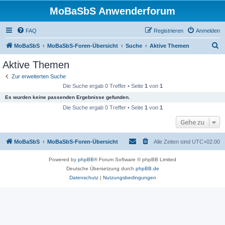
MoBaSbS Anwenderforum
FAQ
Registrieren
Anmelden
S
MoBaSbS
MoBaSbS-Foren-Übersicht
Suche
Aktive Themen
u
Aktive Themen
c
Zur erweiterten Suche
h
Die Suche ergab 0 Treffer • Seite
1
von
1
e
Es wurden keine passenden Ergebnisse gefunden.
Die Suche ergab 0 Treffer • Seite
1
von
1
Gehe zu
MoBaSbS
MoBaSbS-Foren-Übersicht
Alle Zeiten sind
UTC+02:00
Powered by
phpBB
® Forum Software © phpBB Limited
Deutsche Übersetzung durch
phpBB.de
Datenschutz
|
Nutzungsbedingungen