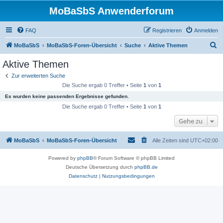
MoBaSbS Anwenderforum
FAQ
Registrieren
Anmelden
S
MoBaSbS
MoBaSbS-Foren-Übersicht
Suche
Aktive Themen
u
Aktive Themen
c
Zur erweiterten Suche
h
Die Suche ergab 0 Treffer • Seite
1
von
1
e
Es wurden keine passenden Ergebnisse gefunden.
Die Suche ergab 0 Treffer • Seite
1
von
1
Gehe zu
MoBaSbS
MoBaSbS-Foren-Übersicht
Alle Zeiten sind
UTC+02:00
Powered by
phpBB
® Forum Software © phpBB Limited
Deutsche Übersetzung durch
phpBB.de
Datenschutz
|
Nutzungsbedingungen