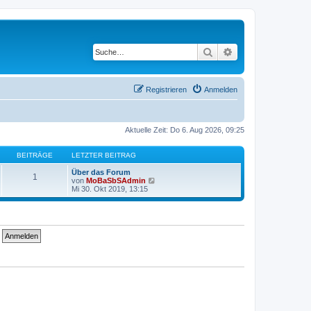
Suche
Erweiterte Suche
Registrieren
Anmelden
Aktuelle Zeit: Do 6. Aug 2026, 09:25
BEITRÄGE
LETZTER BEITRAG
Über das Forum
1
N
von
MoBaSbSAdmin
e
Mi 30. Okt 2019, 13:15
u
e
s
t
e
r
B
e
i
t
r
a
g