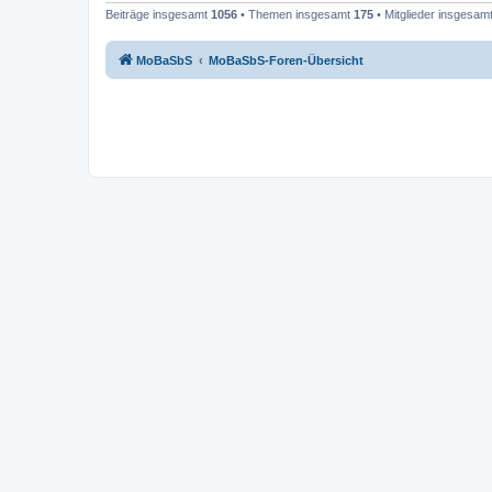
Beiträge insgesamt
1056
• Themen insgesamt
175
• Mitglieder insgesam
MoBaSbS
MoBaSbS-Foren-Übersicht