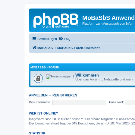
MoBaSbS Anwend
Plattform zum Austausch von Infor
Schnellzugriff
FAQ
MoBaSbS
MoBaSbS-Foren-Übersicht
MOBASBS - FORUM
Willkommen
Über das Forum ... Netiquette und mehr
ANMELDEN
•
REGISTRIEREN
Benutzername:
Passwort:
WER IST ONLINE?
Insgesamt sind
10
Besucher online :: 0 sichtbare Mitglieder, 0 unsichtba
Der Besucherrekord liegt bei
845
Besuchern, die am Di 10. Mär 2026, 22:
STATISTIK