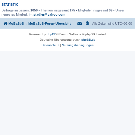
STATISTIK
Beiträge insgesamt
1056
• Themen insgesamt
175
• Mitglieder insgesamt
69
• Unser
neuestes Mitglied:
jm.stadler@yahoo.com
MoBaSbS
MoBaSbS-Foren-Übersicht
Alle Zeiten sind
UTC+02:00
Powered by
phpBB
® Forum Software © phpBB Limited
Deutsche Übersetzung durch
phpBB.de
Datenschutz
|
Nutzungsbedingungen