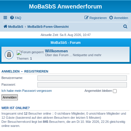
MoBaSbS Anwenderforum
FAQ
Registrieren
Anmelden
S
MoBaSbS
MoBaSbS-Foren-Übersicht
u
Aktuelle Zeit: Sa 8. Aug 2026, 10:47
c
MoBaSbS - Forum
h
Willkommen
e
Über das Forum ... Netiquette und mehr
Themen:
1
ANMELDEN
•
REGISTRIEREN
Benutzername:
Passwort:
Ich habe mein Passwort vergessen
Angemeldet bleiben
WER IST ONLINE?
Insgesamt sind
12
Besucher online :: 0 sichtbare Mitglieder, 0 unsichtbare Mitglieder und
12 Gäste (basierend auf den aktiven Besuchern der letzten 5 Minuten)
Der Besucherrekord liegt bei
845
Besuchern, die am Di 10. Mär 2026, 22:26 gleichzeitig
online waren.