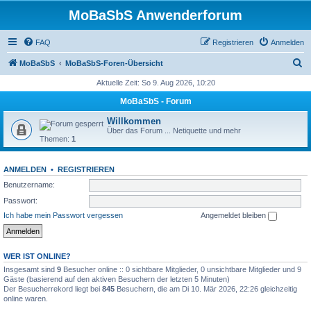
MoBaSbS Anwenderforum
FAQ
Registrieren
Anmelden
S
MoBaSbS
MoBaSbS-Foren-Übersicht
u
Aktuelle Zeit: So 9. Aug 2026, 10:20
c
MoBaSbS - Forum
h
Willkommen
e
Über das Forum ... Netiquette und mehr
Themen:
1
ANMELDEN
•
REGISTRIEREN
Benutzername:
Passwort:
Ich habe mein Passwort vergessen
Angemeldet bleiben
WER IST ONLINE?
Insgesamt sind
9
Besucher online :: 0 sichtbare Mitglieder, 0 unsichtbare Mitglieder und 9
Gäste (basierend auf den aktiven Besuchern der letzten 5 Minuten)
Der Besucherrekord liegt bei
845
Besuchern, die am Di 10. Mär 2026, 22:26 gleichzeitig
online waren.