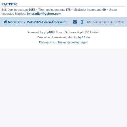
STATISTIK
Beiträge insgesamt
1056
• Themen insgesamt
175
• Mitglieder insgesamt
69
• Unser
neuestes Mitglied:
jm.stadler@yahoo.com
MoBaSbS
MoBaSbS-Foren-Übersicht
Alle Zeiten sind
UTC+02:00
Powered by
phpBB
® Forum Software © phpBB Limited
Deutsche Übersetzung durch
phpBB.de
Datenschutz
|
Nutzungsbedingungen