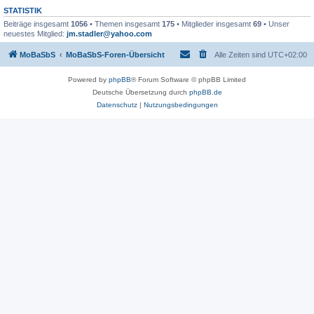
STATISTIK
Beiträge insgesamt
1056
• Themen insgesamt
175
• Mitglieder insgesamt
69
• Unser
neuestes Mitglied:
jm.stadler@yahoo.com
MoBaSbS
MoBaSbS-Foren-Übersicht
Alle Zeiten sind
UTC+02:00
Powered by
phpBB
® Forum Software © phpBB Limited
Deutsche Übersetzung durch
phpBB.de
Datenschutz
|
Nutzungsbedingungen