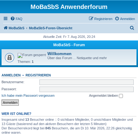
MoBaSbS Anwenderforum
FAQ
Registrieren
Anmelden
S
MoBaSbS
MoBaSbS-Foren-Übersicht
u
Aktuelle Zeit: Fr 7. Aug 2026, 20:24
c
MoBaSbS - Forum
h
Willkommen
e
Über das Forum ... Netiquette und mehr
Themen:
1
ANMELDEN
•
REGISTRIEREN
Benutzername:
Passwort:
Ich habe mein Passwort vergessen
Angemeldet bleiben
WER IST ONLINE?
Insgesamt sind
13
Besucher online :: 0 sichtbare Mitglieder, 0 unsichtbare Mitglieder und
13 Gäste (basierend auf den aktiven Besuchern der letzten 5 Minuten)
Der Besucherrekord liegt bei
845
Besuchern, die am Di 10. Mär 2026, 22:26 gleichzeitig
online waren.