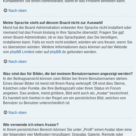
Kontaktieren Sie einen Administrator, damit er das Problem beheben kann.
Nach oben
Meine Sprache steht auf diesem Board nicht zur Auswahl!
Meist hat die Board-Administration entweder Ihre Sprache nicht installiert oder
niemand hat das Forum bislang in Ihre Sprache übersetzt. Fragen Sie ggf.
einen Board-Administrator, ob er das Sprachpaket, das Sie benötigen,
installieren kann. Falls es noch nicht existiert, würden wir uns freuen, wenn Sie
es übersetzen würden. Weitere Informationen dazu können auf der Website
von
phpBB Limited
oder auf
phpBB.de
gefunden werden.
Nach oben
Was sind das für Bilder, die bei meinem Benutzernamen angezeigt werden?
In der Beitragsansicht können zwei Bilder bei Ihrem Benutzernamen stehen.
Eines dieser Bilder ist meist mit Ihrem Rang verknüpft: Oft sind dies Sterne,
Kästchen oder Punkte, die Ihre Beitragszahl oder Ihren Status im Forum
angeben. Das andere, meist größere, Bild wird auch als „Avatar“ bezeichnet.
Es handelt sich hierbei in der Regel um ein persönliches Bild, welches von
Benutzer zu Benutzer unterschiedlich ist.
Nach oben
Wie verwende ich einen Avatar?
In Ihrem persönlichen Bereich können Sie unter „Profil“ einen Avatar über eine
der folgenden vier Methoden hinzufügen: Gravatar, Galerie, Remote oder