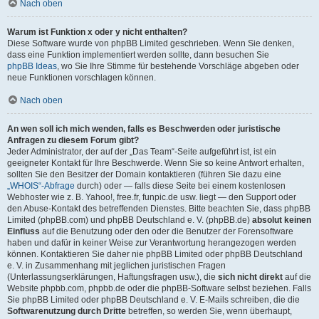
Nach oben
Warum ist Funktion x oder y nicht enthalten?
Diese Software wurde von phpBB Limited geschrieben. Wenn Sie denken,
dass eine Funktion implementiert werden sollte, dann besuchen Sie
phpBB Ideas
, wo Sie Ihre Stimme für bestehende Vorschläge abgeben oder
neue Funktionen vorschlagen können.
Nach oben
An wen soll ich mich wenden, falls es Beschwerden oder juristische
Anfragen zu diesem Forum gibt?
Jeder Administrator, der auf der „Das Team“-Seite aufgeführt ist, ist ein
geeigneter Kontakt für Ihre Beschwerde. Wenn Sie so keine Antwort erhalten,
sollten Sie den Besitzer der Domain kontaktieren (führen Sie dazu eine
„WHOIS“-Abfrage
durch) oder — falls diese Seite bei einem kostenlosen
Webhoster wie z. B. Yahoo!, free.fr, funpic.de usw. liegt — den Support oder
den Abuse-Kontakt des betreffenden Dienstes. Bitte beachten Sie, dass phpBB
Limited (phpBB.com) und phpBB Deutschland e. V. (phpBB.de)
absolut keinen
Einfluss
auf die Benutzung oder den oder die Benutzer der Forensoftware
haben und dafür in keiner Weise zur Verantwortung herangezogen werden
können. Kontaktieren Sie daher nie phpBB Limited oder phpBB Deutschland
e. V. in Zusammenhang mit jeglichen juristischen Fragen
(Unterlassungserklärungen, Haftungsfragen usw.), die
sich nicht direkt
auf die
Website phpbb.com, phpbb.de oder die phpBB-Software selbst beziehen. Falls
Sie phpBB Limited oder phpBB Deutschland e. V. E-Mails schreiben, die die
Softwarenutzung durch Dritte
betreffen, so werden Sie, wenn überhaupt,