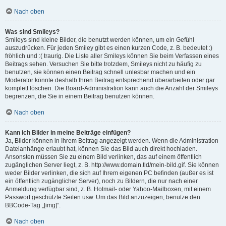
Nach oben
Was sind Smileys?
Smileys sind kleine Bilder, die benutzt werden können, um ein Gefühl
auszudrücken. Für jeden Smiley gibt es einen kurzen Code, z. B. bedeutet :)
fröhlich und :( traurig. Die Liste aller Smileys können Sie beim Verfassen eines
Beitrags sehen. Versuchen Sie bitte trotzdem, Smileys nicht zu häufig zu
benutzen, sie können einen Beitrag schnell unlesbar machen und ein
Moderator könnte deshalb Ihren Beitrag entsprechend überarbeiten oder gar
komplett löschen. Die Board-Administration kann auch die Anzahl der Smileys
begrenzen, die Sie in einem Beitrag benutzen können.
Nach oben
Kann ich Bilder in meine Beiträge einfügen?
Ja, Bilder können in Ihrem Beitrag angezeigt werden. Wenn die Administration
Dateianhänge erlaubt hat, können Sie das Bild auch direkt hochladen.
Ansonsten müssen Sie zu einem Bild verlinken, das auf einem öffentlich
zugänglichen Server liegt, z. B. http://www.domain.tld/mein-bild.gif. Sie können
weder Bilder verlinken, die sich auf Ihrem eigenen PC befinden (außer es ist
ein öffentlich zugänglicher Server), noch zu Bildern, die nur nach einer
Anmeldung verfügbar sind, z. B. Hotmail- oder Yahoo-Mailboxen, mit einem
Passwort geschützte Seiten usw. Um das Bild anzuzeigen, benutze den
BBCode-Tag „[img]“.
Nach oben