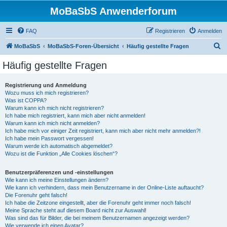
MoBaSbS Anwenderforum
FAQ
Registrieren
Anmelden
S
MoBaSbS
MoBaSbS-Foren-Übersicht
Häufig gestellte Fragen
u
Häufig gestellte Fragen
c
h
Registrierung und Anmeldung
Wozu muss ich mich registrieren?
e
Was ist COPPA?
Warum kann ich mich nicht registrieren?
Ich habe mich registriert, kann mich aber nicht anmelden!
Warum kann ich mich nicht anmelden?
Ich habe mich vor einiger Zeit registriert, kann mich aber nicht mehr anmelden?!
Ich habe mein Passwort vergessen!
Warum werde ich automatisch abgemeldet?
Wozu ist die Funktion „Alle Cookies löschen“?
Benutzerpräferenzen und -einstellungen
Wie kann ich meine Einstellungen ändern?
Wie kann ich verhindern, dass mein Benutzername in der Online-Liste auftaucht?
Die Forenuhr geht falsch!
Ich habe die Zeitzone eingestellt, aber die Forenuhr geht immer noch falsch!
Meine Sprache steht auf diesem Board nicht zur Auswahl!
Was sind das für Bilder, die bei meinem Benutzernamen angezeigt werden?
Wie verwende ich einen Avatar?