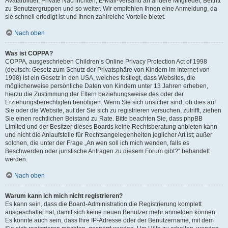
Avatarbilder, Private Nachrichten, E-Mail-Versand an andere Mitglieder, Beitritt
zu Benutzergruppen und so weiter. Wir empfehlen Ihnen eine Anmeldung, da
sie schnell erledigt ist und Ihnen zahlreiche Vorteile bietet.
Nach oben
Was ist COPPA?
COPPA, ausgeschrieben Children’s Online Privacy Protection Act of 1998
(deutsch: Gesetz zum Schutz der Privatsphäre von Kindern im Internet von
1998) ist ein Gesetz in den USA, welches festlegt, dass Websites, die
möglicherweise persönliche Daten von Kindern unter 13 Jahren erheben,
hierzu die Zustimmung der Eltern beziehungsweise des oder der
Erziehungsberechtigten benötigen. Wenn Sie sich unsicher sind, ob dies auf
Sie oder die Website, auf der Sie sich zu registrieren versuchen, zutrifft, ziehen
Sie einen rechtlichen Beistand zu Rate. Bitte beachten Sie, dass phpBB
Limited und der Besitzer dieses Boards keine Rechtsberatung anbieten kann
und nicht die Anlaufstelle für Rechtsangelegenheiten jeglicher Art ist; außer
solchen, die unter der Frage „An wen soll ich mich wenden, falls es
Beschwerden oder juristische Anfragen zu diesem Forum gibt?“ behandelt
werden.
Nach oben
Warum kann ich mich nicht registrieren?
Es kann sein, dass die Board-Administration die Registrierung komplett
ausgeschaltet hat, damit sich keine neuen Benutzer mehr anmelden können.
Es könnte auch sein, dass Ihre IP-Adresse oder der Benutzername, mit dem