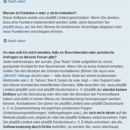
Nach oben
Warum ist Funktion x oder y nicht enthalten?
Diese Software wurde von phpBB Limited geschrieben. Wenn Sie denken,
dass eine Funktion implementiert werden sollte, dann besuchen Sie
phpBB Ideas
, wo Sie Ihre Stimme für bestehende Vorschläge abgeben oder
neue Funktionen vorschlagen können.
Nach oben
An wen soll ich mich wenden, falls es Beschwerden oder juristische
Anfragen zu diesem Forum gibt?
Jeder Administrator, der auf der „Das Team“-Seite aufgeführt ist, ist ein
geeigneter Kontakt für Ihre Beschwerde. Wenn Sie so keine Antwort erhalten,
sollten Sie den Besitzer der Domain kontaktieren (führen Sie dazu eine
„WHOIS“-Abfrage
durch) oder — falls diese Seite bei einem kostenlosen
Webhoster wie z. B. Yahoo!, free.fr, funpic.de usw. liegt — den Support oder
den Abuse-Kontakt des betreffenden Dienstes. Bitte beachten Sie, dass phpBB
Limited (phpBB.com) und phpBB Deutschland e. V. (phpBB.de)
absolut keinen
Einfluss
auf die Benutzung oder den oder die Benutzer der Forensoftware
haben und dafür in keiner Weise zur Verantwortung herangezogen werden
können. Kontaktieren Sie daher nie phpBB Limited oder phpBB Deutschland
e. V. in Zusammenhang mit jeglichen juristischen Fragen
(Unterlassungserklärungen, Haftungsfragen usw.), die
sich nicht direkt
auf die
Website phpbb.com, phpbb.de oder die phpBB-Software selbst beziehen. Falls
Sie phpBB Limited oder phpBB Deutschland e. V. E-Mails schreiben, die die
Softwarenutzung durch Dritte
betreffen, so werden Sie, wenn überhaupt,