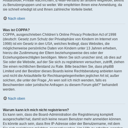
Avatarbilder, Private Nachrichten, E-Mail-Versand an andere Mitglieder, Beitritt
zu Benutzergruppen und so weiter. Wir empfehlen Ihnen eine Anmeldung, da
sie schnell erledigt ist und Ihnen zahlreiche Vorteile bietet.
Nach oben
Was ist COPPA?
COPPA, ausgeschrieben Children’s Online Privacy Protection Act of 1998
(deutsch: Gesetz zum Schutz der Privatsphäre von Kindern im Internet von
1998) ist ein Gesetz in den USA, welches festlegt, dass Websites, die
möglicherweise persönliche Daten von Kindern unter 13 Jahren erheben,
hierzu die Zustimmung der Eltern beziehungsweise des oder der
Erziehungsberechtigten benötigen. Wenn Sie sich unsicher sind, ob dies auf
Sie oder die Website, auf der Sie sich zu registrieren versuchen, zutrifft, ziehen
Sie einen rechtlichen Beistand zu Rate. Bitte beachten Sie, dass phpBB
Limited und der Besitzer dieses Boards keine Rechtsberatung anbieten kann
und nicht die Anlaufstelle für Rechtsangelegenheiten jeglicher Art ist; außer
solchen, die unter der Frage „An wen soll ich mich wenden, falls es
Beschwerden oder juristische Anfragen zu diesem Forum gibt?“ behandelt
werden.
Nach oben
Warum kann ich mich nicht registrieren?
Es kann sein, dass die Board-Administration die Registrierung komplett
ausgeschaltet hat, damit sich keine neuen Benutzer mehr anmelden können.
Es könnte auch sein, dass Ihre IP-Adresse oder der Benutzername, mit dem