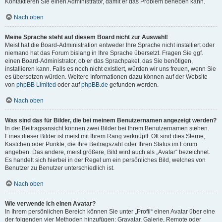
Kontaktieren Sie einen Administrator, damit er das Problem beheben kann.
Nach oben
Meine Sprache steht auf diesem Board nicht zur Auswahl!
Meist hat die Board-Administration entweder Ihre Sprache nicht installiert oder
niemand hat das Forum bislang in Ihre Sprache übersetzt. Fragen Sie ggf.
einen Board-Administrator, ob er das Sprachpaket, das Sie benötigen,
installieren kann. Falls es noch nicht existiert, würden wir uns freuen, wenn Sie
es übersetzen würden. Weitere Informationen dazu können auf der Website
von
phpBB Limited
oder auf
phpBB.de
gefunden werden.
Nach oben
Was sind das für Bilder, die bei meinem Benutzernamen angezeigt werden?
In der Beitragsansicht können zwei Bilder bei Ihrem Benutzernamen stehen.
Eines dieser Bilder ist meist mit Ihrem Rang verknüpft: Oft sind dies Sterne,
Kästchen oder Punkte, die Ihre Beitragszahl oder Ihren Status im Forum
angeben. Das andere, meist größere, Bild wird auch als „Avatar“ bezeichnet.
Es handelt sich hierbei in der Regel um ein persönliches Bild, welches von
Benutzer zu Benutzer unterschiedlich ist.
Nach oben
Wie verwende ich einen Avatar?
In Ihrem persönlichen Bereich können Sie unter „Profil“ einen Avatar über eine
der folgenden vier Methoden hinzufügen: Gravatar, Galerie, Remote oder