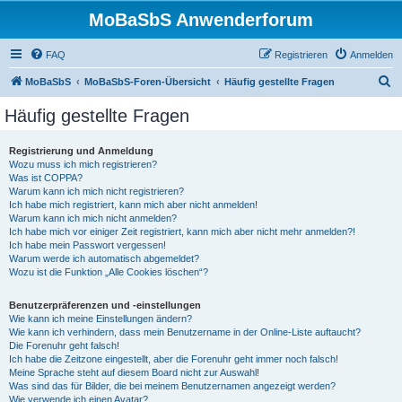
MoBaSbS Anwenderforum
FAQ
Registrieren
Anmelden
S
MoBaSbS
MoBaSbS-Foren-Übersicht
Häufig gestellte Fragen
u
Häufig gestellte Fragen
c
h
Registrierung und Anmeldung
Wozu muss ich mich registrieren?
e
Was ist COPPA?
Warum kann ich mich nicht registrieren?
Ich habe mich registriert, kann mich aber nicht anmelden!
Warum kann ich mich nicht anmelden?
Ich habe mich vor einiger Zeit registriert, kann mich aber nicht mehr anmelden?!
Ich habe mein Passwort vergessen!
Warum werde ich automatisch abgemeldet?
Wozu ist die Funktion „Alle Cookies löschen“?
Benutzerpräferenzen und -einstellungen
Wie kann ich meine Einstellungen ändern?
Wie kann ich verhindern, dass mein Benutzername in der Online-Liste auftaucht?
Die Forenuhr geht falsch!
Ich habe die Zeitzone eingestellt, aber die Forenuhr geht immer noch falsch!
Meine Sprache steht auf diesem Board nicht zur Auswahl!
Was sind das für Bilder, die bei meinem Benutzernamen angezeigt werden?
Wie verwende ich einen Avatar?