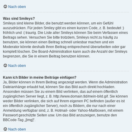
Nach oben
Was sind Smileys?
Smileys sind kleine Bilder, die benutzt werden können, um ein Gefühl
auszudrücken. Für jeden Smiley gibt es einen kurzen Code, z. B. bedeutet :)
fröhlich und :( traurig. Die Liste aller Smileys können Sie beim Verfassen eines
Beitrags sehen. Versuchen Sie bitte trotzdem, Smileys nicht zu häufig zu
benutzen, sie können einen Beitrag schnell unlesbar machen und ein
Moderator könnte deshalb Ihren Beitrag entsprechend überarbeiten oder gar
komplett löschen. Die Board-Administration kann auch die Anzahl der Smileys
begrenzen, die Sie in einem Beitrag benutzen können.
Nach oben
Kann ich Bilder in meine Beiträge einfügen?
Ja, Bilder können in Ihrem Beitrag angezeigt werden. Wenn die Administration
Dateianhänge erlaubt hat, können Sie das Bild auch direkt hochladen.
Ansonsten müssen Sie zu einem Bild verlinken, das auf einem öffentlich
zugänglichen Server liegt, z. B. http://www.domain.tld/mein-bild.gif. Sie können
weder Bilder verlinken, die sich auf Ihrem eigenen PC befinden (außer es ist
ein öffentlich zugänglicher Server), noch zu Bildern, die nur nach einer
Anmeldung verfügbar sind, z. B. Hotmail- oder Yahoo-Mailboxen, mit einem
Passwort geschützte Seiten usw. Um das Bild anzuzeigen, benutze den
BBCode-Tag „[img]“.
Nach oben