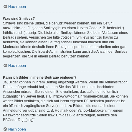
Nach oben
Was sind Smileys?
Smileys sind kleine Bilder, die benutzt werden können, um ein Gefühl
auszudrücken. Für jeden Smiley gibt es einen kurzen Code, z. B. bedeutet :)
fröhlich und :( traurig. Die Liste aller Smileys können Sie beim Verfassen eines
Beitrags sehen. Versuchen Sie bitte trotzdem, Smileys nicht zu häufig zu
benutzen, sie können einen Beitrag schnell unlesbar machen und ein
Moderator könnte deshalb Ihren Beitrag entsprechend überarbeiten oder gar
komplett löschen. Die Board-Administration kann auch die Anzahl der Smileys
begrenzen, die Sie in einem Beitrag benutzen können.
Nach oben
Kann ich Bilder in meine Beiträge einfügen?
Ja, Bilder können in Ihrem Beitrag angezeigt werden. Wenn die Administration
Dateianhänge erlaubt hat, können Sie das Bild auch direkt hochladen.
Ansonsten müssen Sie zu einem Bild verlinken, das auf einem öffentlich
zugänglichen Server liegt, z. B. http://www.domain.tld/mein-bild.gif. Sie können
weder Bilder verlinken, die sich auf Ihrem eigenen PC befinden (außer es ist
ein öffentlich zugänglicher Server), noch zu Bildern, die nur nach einer
Anmeldung verfügbar sind, z. B. Hotmail- oder Yahoo-Mailboxen, mit einem
Passwort geschützte Seiten usw. Um das Bild anzuzeigen, benutze den
BBCode-Tag „[img]“.
Nach oben