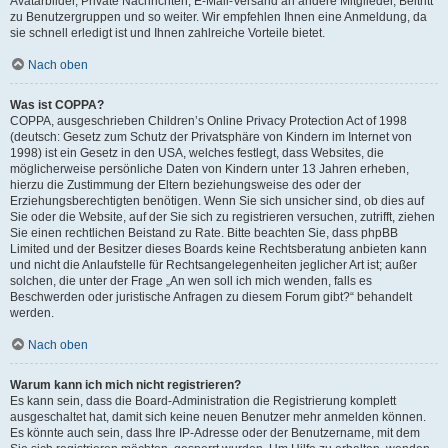
Avatarbilder, Private Nachrichten, E-Mail-Versand an andere Mitglieder, Beitritt
zu Benutzergruppen und so weiter. Wir empfehlen Ihnen eine Anmeldung, da
sie schnell erledigt ist und Ihnen zahlreiche Vorteile bietet.
Nach oben
Was ist COPPA?
COPPA, ausgeschrieben Children’s Online Privacy Protection Act of 1998
(deutsch: Gesetz zum Schutz der Privatsphäre von Kindern im Internet von
1998) ist ein Gesetz in den USA, welches festlegt, dass Websites, die
möglicherweise persönliche Daten von Kindern unter 13 Jahren erheben,
hierzu die Zustimmung der Eltern beziehungsweise des oder der
Erziehungsberechtigten benötigen. Wenn Sie sich unsicher sind, ob dies auf
Sie oder die Website, auf der Sie sich zu registrieren versuchen, zutrifft, ziehen
Sie einen rechtlichen Beistand zu Rate. Bitte beachten Sie, dass phpBB
Limited und der Besitzer dieses Boards keine Rechtsberatung anbieten kann
und nicht die Anlaufstelle für Rechtsangelegenheiten jeglicher Art ist; außer
solchen, die unter der Frage „An wen soll ich mich wenden, falls es
Beschwerden oder juristische Anfragen zu diesem Forum gibt?“ behandelt
werden.
Nach oben
Warum kann ich mich nicht registrieren?
Es kann sein, dass die Board-Administration die Registrierung komplett
ausgeschaltet hat, damit sich keine neuen Benutzer mehr anmelden können.
Es könnte auch sein, dass Ihre IP-Adresse oder der Benutzername, mit dem