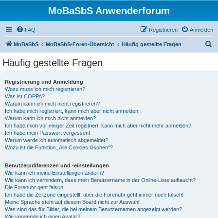
MoBaSbS Anwenderforum
FAQ
Registrieren
Anmelden
S
MoBaSbS
MoBaSbS-Foren-Übersicht
Häufig gestellte Fragen
u
Häufig gestellte Fragen
c
h
Registrierung und Anmeldung
Wozu muss ich mich registrieren?
e
Was ist COPPA?
Warum kann ich mich nicht registrieren?
Ich habe mich registriert, kann mich aber nicht anmelden!
Warum kann ich mich nicht anmelden?
Ich habe mich vor einiger Zeit registriert, kann mich aber nicht mehr anmelden?!
Ich habe mein Passwort vergessen!
Warum werde ich automatisch abgemeldet?
Wozu ist die Funktion „Alle Cookies löschen“?
Benutzerpräferenzen und -einstellungen
Wie kann ich meine Einstellungen ändern?
Wie kann ich verhindern, dass mein Benutzername in der Online-Liste auftaucht?
Die Forenuhr geht falsch!
Ich habe die Zeitzone eingestellt, aber die Forenuhr geht immer noch falsch!
Meine Sprache steht auf diesem Board nicht zur Auswahl!
Was sind das für Bilder, die bei meinem Benutzernamen angezeigt werden?
Wie verwende ich einen Avatar?