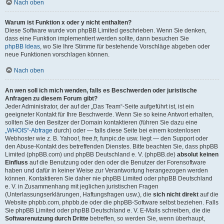
Nach oben
Warum ist Funktion x oder y nicht enthalten?
Diese Software wurde von phpBB Limited geschrieben. Wenn Sie denken,
dass eine Funktion implementiert werden sollte, dann besuchen Sie
phpBB Ideas
, wo Sie Ihre Stimme für bestehende Vorschläge abgeben oder
neue Funktionen vorschlagen können.
Nach oben
An wen soll ich mich wenden, falls es Beschwerden oder juristische
Anfragen zu diesem Forum gibt?
Jeder Administrator, der auf der „Das Team“-Seite aufgeführt ist, ist ein
geeigneter Kontakt für Ihre Beschwerde. Wenn Sie so keine Antwort erhalten,
sollten Sie den Besitzer der Domain kontaktieren (führen Sie dazu eine
„WHOIS“-Abfrage
durch) oder — falls diese Seite bei einem kostenlosen
Webhoster wie z. B. Yahoo!, free.fr, funpic.de usw. liegt — den Support oder
den Abuse-Kontakt des betreffenden Dienstes. Bitte beachten Sie, dass phpBB
Limited (phpBB.com) und phpBB Deutschland e. V. (phpBB.de)
absolut keinen
Einfluss
auf die Benutzung oder den oder die Benutzer der Forensoftware
haben und dafür in keiner Weise zur Verantwortung herangezogen werden
können. Kontaktieren Sie daher nie phpBB Limited oder phpBB Deutschland
e. V. in Zusammenhang mit jeglichen juristischen Fragen
(Unterlassungserklärungen, Haftungsfragen usw.), die
sich nicht direkt
auf die
Website phpbb.com, phpbb.de oder die phpBB-Software selbst beziehen. Falls
Sie phpBB Limited oder phpBB Deutschland e. V. E-Mails schreiben, die die
Softwarenutzung durch Dritte
betreffen, so werden Sie, wenn überhaupt,