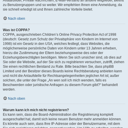
Avatarbilder, Private Nachrichten, E-Mail-Versand an andere Mitglieder, Beitritt
zu Benutzergruppen und so weiter. Wir empfehlen Ihnen eine Anmeldung, da
sie schnell erledigt ist und Ihnen zahlreiche Vorteile bietet.
Nach oben
Was ist COPPA?
COPPA, ausgeschrieben Children’s Online Privacy Protection Act of 1998
(deutsch: Gesetz zum Schutz der Privatsphäre von Kindern im Internet von
1998) ist ein Gesetz in den USA, welches festlegt, dass Websites, die
möglicherweise persönliche Daten von Kindern unter 13 Jahren erheben,
hierzu die Zustimmung der Eltern beziehungsweise des oder der
Erziehungsberechtigten benötigen. Wenn Sie sich unsicher sind, ob dies auf
Sie oder die Website, auf der Sie sich zu registrieren versuchen, zutrifft, ziehen
Sie einen rechtlichen Beistand zu Rate. Bitte beachten Sie, dass phpBB
Limited und der Besitzer dieses Boards keine Rechtsberatung anbieten kann
und nicht die Anlaufstelle für Rechtsangelegenheiten jeglicher Art ist; außer
solchen, die unter der Frage „An wen soll ich mich wenden, falls es
Beschwerden oder juristische Anfragen zu diesem Forum gibt?“ behandelt
werden.
Nach oben
Warum kann ich mich nicht registrieren?
Es kann sein, dass die Board-Administration die Registrierung komplett
ausgeschaltet hat, damit sich keine neuen Benutzer mehr anmelden können.
Es könnte auch sein, dass Ihre IP-Adresse oder der Benutzername, mit dem