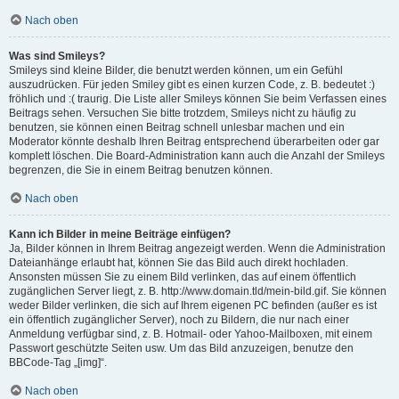
Nach oben
Was sind Smileys?
Smileys sind kleine Bilder, die benutzt werden können, um ein Gefühl
auszudrücken. Für jeden Smiley gibt es einen kurzen Code, z. B. bedeutet :)
fröhlich und :( traurig. Die Liste aller Smileys können Sie beim Verfassen eines
Beitrags sehen. Versuchen Sie bitte trotzdem, Smileys nicht zu häufig zu
benutzen, sie können einen Beitrag schnell unlesbar machen und ein
Moderator könnte deshalb Ihren Beitrag entsprechend überarbeiten oder gar
komplett löschen. Die Board-Administration kann auch die Anzahl der Smileys
begrenzen, die Sie in einem Beitrag benutzen können.
Nach oben
Kann ich Bilder in meine Beiträge einfügen?
Ja, Bilder können in Ihrem Beitrag angezeigt werden. Wenn die Administration
Dateianhänge erlaubt hat, können Sie das Bild auch direkt hochladen.
Ansonsten müssen Sie zu einem Bild verlinken, das auf einem öffentlich
zugänglichen Server liegt, z. B. http://www.domain.tld/mein-bild.gif. Sie können
weder Bilder verlinken, die sich auf Ihrem eigenen PC befinden (außer es ist
ein öffentlich zugänglicher Server), noch zu Bildern, die nur nach einer
Anmeldung verfügbar sind, z. B. Hotmail- oder Yahoo-Mailboxen, mit einem
Passwort geschützte Seiten usw. Um das Bild anzuzeigen, benutze den
BBCode-Tag „[img]“.
Nach oben