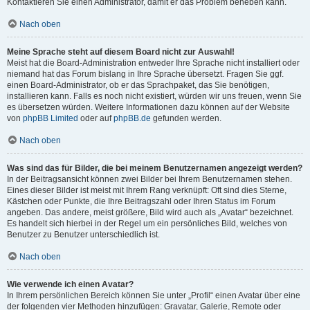
Kontaktieren Sie einen Administrator, damit er das Problem beheben kann.
Nach oben
Meine Sprache steht auf diesem Board nicht zur Auswahl!
Meist hat die Board-Administration entweder Ihre Sprache nicht installiert oder
niemand hat das Forum bislang in Ihre Sprache übersetzt. Fragen Sie ggf.
einen Board-Administrator, ob er das Sprachpaket, das Sie benötigen,
installieren kann. Falls es noch nicht existiert, würden wir uns freuen, wenn Sie
es übersetzen würden. Weitere Informationen dazu können auf der Website
von
phpBB Limited
oder auf
phpBB.de
gefunden werden.
Nach oben
Was sind das für Bilder, die bei meinem Benutzernamen angezeigt werden?
In der Beitragsansicht können zwei Bilder bei Ihrem Benutzernamen stehen.
Eines dieser Bilder ist meist mit Ihrem Rang verknüpft: Oft sind dies Sterne,
Kästchen oder Punkte, die Ihre Beitragszahl oder Ihren Status im Forum
angeben. Das andere, meist größere, Bild wird auch als „Avatar“ bezeichnet.
Es handelt sich hierbei in der Regel um ein persönliches Bild, welches von
Benutzer zu Benutzer unterschiedlich ist.
Nach oben
Wie verwende ich einen Avatar?
In Ihrem persönlichen Bereich können Sie unter „Profil“ einen Avatar über eine
der folgenden vier Methoden hinzufügen: Gravatar, Galerie, Remote oder