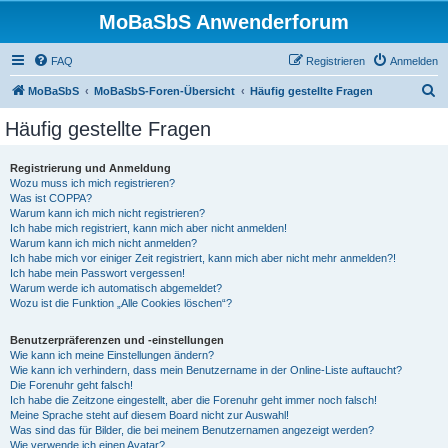
MoBaSbS Anwenderforum
FAQ
Registrieren
Anmelden
S
MoBaSbS
MoBaSbS-Foren-Übersicht
Häufig gestellte Fragen
u
Häufig gestellte Fragen
c
h
Registrierung und Anmeldung
Wozu muss ich mich registrieren?
e
Was ist COPPA?
Warum kann ich mich nicht registrieren?
Ich habe mich registriert, kann mich aber nicht anmelden!
Warum kann ich mich nicht anmelden?
Ich habe mich vor einiger Zeit registriert, kann mich aber nicht mehr anmelden?!
Ich habe mein Passwort vergessen!
Warum werde ich automatisch abgemeldet?
Wozu ist die Funktion „Alle Cookies löschen“?
Benutzerpräferenzen und -einstellungen
Wie kann ich meine Einstellungen ändern?
Wie kann ich verhindern, dass mein Benutzername in der Online-Liste auftaucht?
Die Forenuhr geht falsch!
Ich habe die Zeitzone eingestellt, aber die Forenuhr geht immer noch falsch!
Meine Sprache steht auf diesem Board nicht zur Auswahl!
Was sind das für Bilder, die bei meinem Benutzernamen angezeigt werden?
Wie verwende ich einen Avatar?