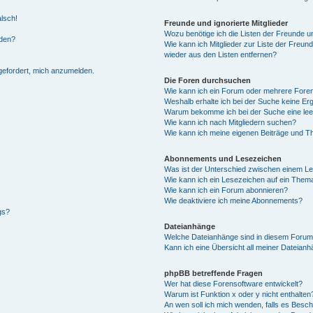
alsch!
Freunde und ignorierte Mitglieder
Wozu benötige ich die Listen der Freunde un
rden?
Wie kann ich Mitglieder zur Liste der Freund
wieder aus den Listen entfernen?
fgefordert, mich anzumelden.
Die Foren durchsuchen
Wie kann ich ein Forum oder mehrere For
Weshalb erhalte ich bei der Suche keine Er
Warum bekomme ich bei der Suche eine lee
Wie kann ich nach Mitgliedern suchen?
Wie kann ich meine eigenen Beiträge und T
Abonnements und Lesezeichen
Was ist der Unterschied zwischen einem L
Wie kann ich ein Lesezeichen auf ein Them
Wie kann ich ein Forum abonnieren?
Wie deaktiviere ich meine Abonnements?
gs?
Dateianhänge
Welche Dateianhänge sind in diesem Forum
Kann ich eine Übersicht all meiner Dateian
phpBB betreffende Fragen
Wer hat diese Forensoftware entwickelt?
Warum ist Funktion x oder y nicht enthalten
An wen soll ich mich wenden, falls es Besc