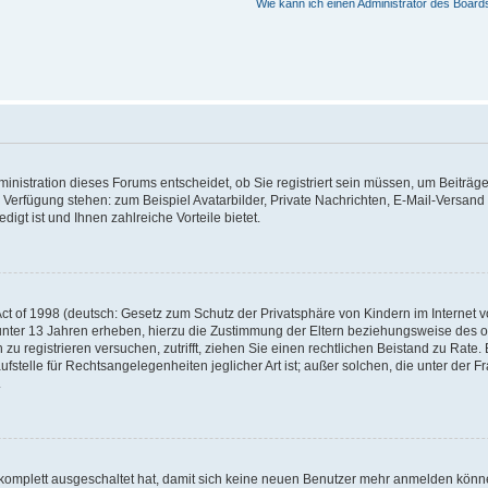
Wie kann ich einen Administrator des Board
nistration dieses Forums entscheidet, ob Sie registriert sein müssen, um Beiträge z
ur Verfügung stehen: zum Beispiel Avatarbilder, Private Nachrichten, E-Mail-Versand
igt ist und Ihnen zahlreiche Vorteile bietet.
t of 1998 (deutsch: Gesetz zum Schutz der Privatsphäre von Kindern im Internet vo
unter 13 Jahren erheben, hierzu die Zustimmung der Eltern beziehungsweise des o
h zu registrieren versuchen, zutrifft, ziehen Sie einen rechtlichen Beistand zu Rat
stelle für Rechtsangelegenheiten jeglicher Art ist; außer solchen, die unter der 
.
 komplett ausgeschaltet hat, damit sich keine neuen Benutzer mehr anmelden könne