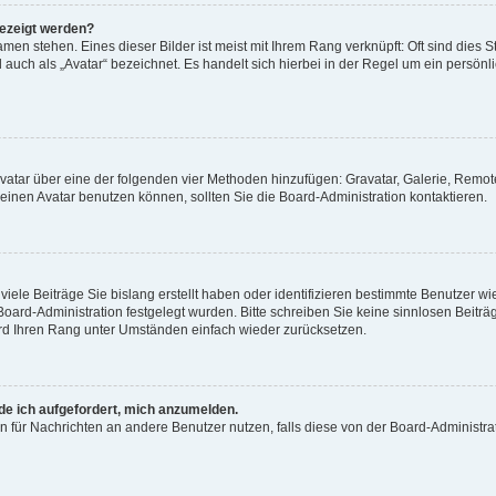
gezeigt werden?
men stehen. Eines dieser Bilder ist meist mit Ihrem Rang verknüpft: Oft sind dies S
auch als „Avatar“ bezeichnet. Es handelt sich hierbei in der Regel um ein persönl
 Avatar über eine der folgenden vier Methoden hinzufügen: Gravatar, Galerie, Rem
inen Avatar benutzen können, sollten Sie die Board-Administration kontaktieren.
iele Beiträge Sie bislang erstellt haben oder identifizieren bestimmte Benutzer
 Board-Administration festgelegt wurden. Bitte schreiben Sie keine sinnlosen Beit
wird Ihren Rang unter Umständen einfach wieder zurücksetzen.
rde ich aufgefordert, mich anzumelden.
ion für Nachrichten an andere Benutzer nutzen, falls diese von der Board-Administ