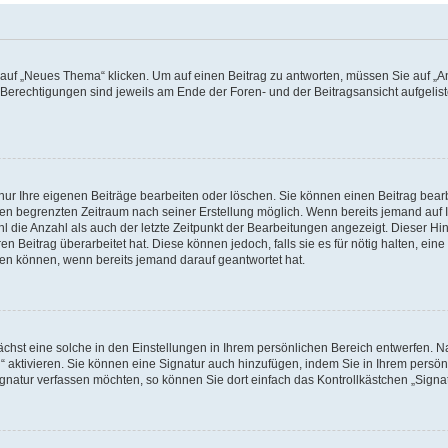
f „Neues Thema“ klicken. Um auf einen Beitrag zu antworten, müssen Sie auf „Ant
e Berechtigungen sind jeweils am Ende der Foren- und der Beitragsansicht aufgeliste
nur Ihre eigenen Beiträge bearbeiten oder löschen. Sie können einen Beitrag bear
nen begrenzten Zeitraum nach seiner Erstellung möglich. Wenn bereits jemand auf Ih
 die Anzahl als auch der letzte Zeitpunkt der Bearbeitungen angezeigt. Dieser Hi
 Beitrag überarbeitet hat. Diese können jedoch, falls sie es für nötig halten, eine 
hen können, wenn bereits jemand darauf geantwortet hat.
hst eine solche in den Einstellungen in Ihrem persönlichen Bereich entwerfen. Na
 aktivieren. Sie können eine Signatur auch hinzufügen, indem Sie in Ihrem persö
gnatur verfassen möchten, so können Sie dort einfach das Kontrollkästchen „Signa