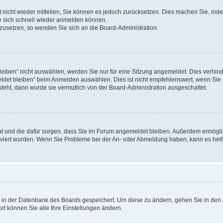
rt nicht wieder mitteilen, Sie können es jedoch zurücksetzen. Dies machen Sie, in
e sich schnell wieder anmelden können.
ckzusetzen, so wenden Sie sich an die Board-Administration.
ben“ nicht auswählen, werden Sie nur für eine Sitzung angemeldet. Dies verhinde
et bleiben“ beim Anmelden auswählen. Dies ist nicht empfehlenswert, wenn Sie s
steht, dann wurde sie vermutlich von der Board-Administration ausgeschaltet.
 hat und die dafür sorgen, dass Sie im Forum angemeldet bleiben. Außerdem ermögl
ktiviert wurden. Wenn Sie Probleme bei der An- oder Abmeldung haben, kann es hel
en in der Datenbank des Boards gespeichert. Um diese zu ändern, gehen Sie in den 
rt können Sie alle Ihre Einstellungen ändern.