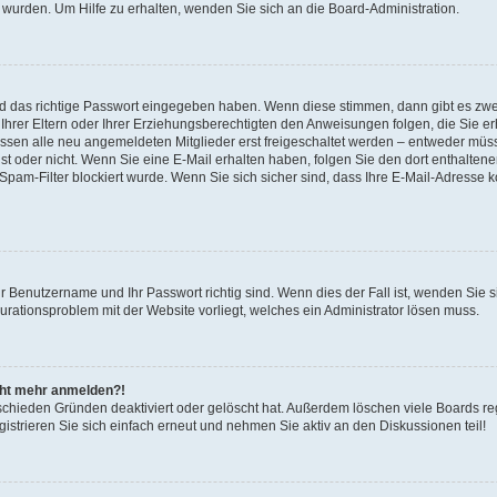
 wurden. Um Hilfe zu erhalten, wenden Sie sich an die Board-Administration.
nd das richtige Passwort eingegeben haben. Wenn diese stimmen, dann gibt es zw
Ihrer Eltern oder Ihrer Erziehungsberechtigten den Anweisungen folgen, die Sie erh
üssen alle neu angemeldeten Mitglieder erst freigeschaltet werden – entweder müsse
 ist oder nicht. Wenn Sie eine E-Mail erhalten haben, folgen Sie den dort enthalte
pam-Filter blockiert wurde. Wenn Sie sich sicher sind, dass Ihre E-Mail-Adresse 
hr Benutzername und Ihr Passwort richtig sind. Wenn dies der Fall ist, wenden Sie
gurationsproblem mit der Website vorliegt, welches ein Administrator lösen muss.
icht mehr anmelden?!
schieden Gründen deaktiviert oder gelöscht hat. Außerdem löschen viele Boards reg
strieren Sie sich einfach erneut und nehmen Sie aktiv an den Diskussionen teil!