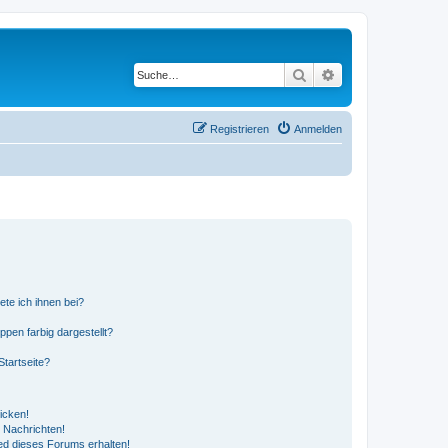
Suche
Erweiterte Suche
Registrieren
Anmelden
ete ich ihnen bei?
en farbig dargestellt?
tartseite?
icken!
 Nachrichten!
ed dieses Forums erhalten!