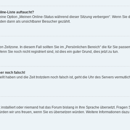
ine-Liste auftaucht?
 eine Option „Meinen Online-Status während dieser Sitzung verbergen“. Wenn Sie d
rden dann als unsichtbarer Besucher gezählt.
n Zeitzone. In diesem Fall sollten Sie im „Persönlichen Bereich“ die für Sie passend
 Sie noch nicht registriert sind, ist dies ein guter Grund, dies jetzt zu tun.
mer noch falsch!
ellt haben und die Zeit trotzdem noch falsch ist, geht die Uhr des Servers vermutlic
 installiert oder niemand hat das Forum bislang in Ihre Sprache übersetzt. Fragen 
t, würden wir uns freuen, wenn Sie es übersetzen würden. Weitere Informationen da