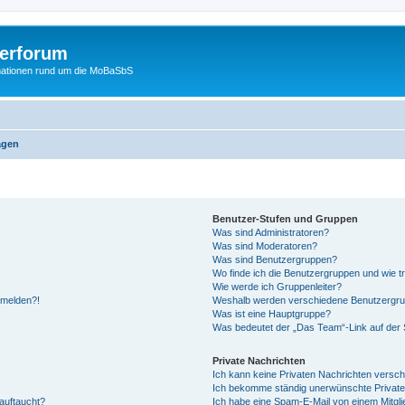
erforum
mationen rund um die MoBaSbS
agen
Benutzer-Stufen und Gruppen
Was sind Administratoren?
Was sind Moderatoren?
Was sind Benutzergruppen?
Wo finde ich die Benutzergruppen und wie tr
Wie werde ich Gruppenleiter?
anmelden?!
Weshalb werden verschiedene Benutzergrupp
Was ist eine Hauptgruppe?
Was bedeutet der „Das Team“-Link auf der S
Private Nachrichten
Ich kann keine Privaten Nachrichten versch
Ich bekomme ständig unerwünschte Private
auftaucht?
Ich habe eine Spam-E-Mail von einem Mitgli