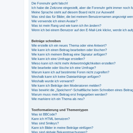
Die Forenuhr geht falsch!
Ich habe die Zeitzone eingestellt, aber die Forenuhr geht immer noch f
Meine Sprache steht auf diesem Board nicht zur Auswahl!
Was sind das für Bilder, die bei meinem Benutzernamen angezeigt we
Wie verwende ich einen Avatar?
Was ist mein Rang und wie kann ich ihn ändern?
Wenn ich bei einem Benutzer auf den E-Mail-Link klicke, werde ich au
Beiträge schreiben
Wie erstelle ich ein neues Thema oder eine Antwort?
Wie kann ich einen Beitrag bearbeiten oder löschen?
Wie kann ich meinem Beitrag eine Signatur anfügen?
Wie kann ich eine Umfrage erstellen?
Wieso kann ich nicht mehr Antwortmöglichkeiten erstellen?
Wie bearbeite oder lösche ich eine Umfrage?
Warum kann ich auf bestimmte Foren nicht zugreifen?
Weshalb kann ich keine Dateianhänge anfügen?
Weshalb wurde ich verwarnt?
Wie kann ich Beiträge den Moderatoren melden?
Was bewirkt die „Speichern“-Schaltfläche beim Schreiben eines Beitra
Warum muss mein Beitrag erst freigegeben werden?
Wie markiere ich ein Thema als neu?
Textformatierung und Thementypen
Was ist BBCode?
Kann ich HTML benutzen?
Was sind Smileys?
Kann ich Bilder in meine Beiträge einfügen?
Was sind globale Bekanntmachungen?